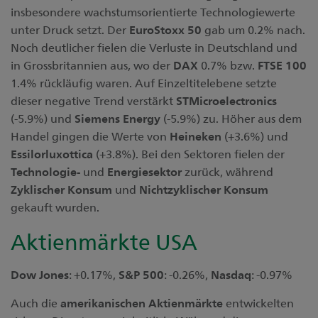
insbesondere wachstumsorientierte Technologiewerte
unter Druck setzt. Der
EuroStoxx 50
gab um 0.2% nach.
Noch deutlicher fielen die Verluste in Deutschland und
in Grossbritannien aus, wo der
DAX
0.7% bzw.
FTSE 100
1.4% rückläufig waren. Auf Einzeltitelebene setzte
dieser negative Trend verstärkt
STMicroelectronics
(-5.9%) und
Siemens
Energy
(-5.9%) zu. Höher aus dem
Handel gingen die Werte von
Heineken
(+3.6%) und
Essilorluxottica
(+3.8%). Bei den Sektoren fielen der
Technologie-
und
Energiesektor
zurück, während
Zyklischer
Konsum
und
Nichtzyklischer Konsum
gekauft wurden.
Aktienmärkte USA
Dow Jones
: +0.17%,
S&P 500
: -0.26%,
Nasdaq
: -0.97%
Auch die
amerikanischen
Aktienmärkte
entwickelten