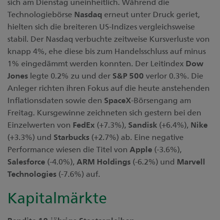
sich am Dienstag uneinheitlich. Während die
Technologiebörse
Nasdaq
erneut unter Druck geriet,
hielten sich die breiteren US-Indizes vergleichsweise
stabil. Der Nasdaq verbuchte zeitweise Kursverluste von
knapp 4%, ehe diese bis zum Handelsschluss auf minus
1% eingedämmt werden konnten. Der Leitindex
Dow
Jones
legte 0.2% zu und der
S&P
500
verlor 0.3%. Die
Anleger richten ihren Fokus auf die heute anstehenden
Inflationsdaten sowie den
SpaceX
-Börsengang am
Freitag. Kursgewinne zeichneten sich gestern bei den
Einzelwerten von
FedEx
(+7.3%),
Sandisk
(+6.4%),
Nike
(+3.3%) und
Starbucks
(+2.7%) ab. Eine negative
Performance wiesen die Titel von
Apple
(-3.6%),
Salesforce
(-4.0%),
ARM
Holdings
(-6.2%) und
Marvell
Technologies
(-7.6%) auf.
Kapitalmärkte