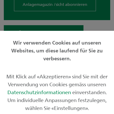
Anlagemagazin /sicht abonnieren
Zur Übersicht «Meine Anlagewelt»
Wir verwenden Cookies auf unseren
Websites, um diese laufend für Sie zu
Privatkunden
verbessern.
Geschäftskunden
Mit Klick auf «Akzeptieren» sind Sie mit der
Börse und Märkte
Verwendung von Cookies gemäss unseren
Über uns
Datenschutzinformationen
einverstanden.
Um individuelle Anpassungen festzulegen,
wählen Sie «Einstellungen».