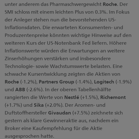
unter anderem das Pharmaschwergewicht
Roche
. Der
SMI schloss mit einem leichten Plus von 0.3%. Im Fokus
der Anleger stehen nun die bevorstehenden US-
Inflationsdaten. Die erwarteten Konsumenten- und
Produzentenpreise könnten wichtige Hinweise auf den
weiteren Kurs der US-Notenbank Fed liefern. Höhere
Inflationswerte würden die Erwartungen an weitere
Zinserhöhungen verstärken und insbesondere
Technologie- sowie Wachstumswerte belasten. Eine
schwache Kursentwicklung zeigten die Aktien von
Roche
(-1.2%),
Partners
Group
(-1.4%),
Logitech
(-1.9%)
und
ABB
(-2.6%). In der oberen Tabellenhälfte
rangierten die Werte von
Nestlé
(+1.5%),
Richemont
(+1.7%) und
Sika
(+2.0%). Der Aromen- und
Duftstoffhersteller
Givaudan
(+7.5%) zeichnete sich
gestern als klare Gewinneraktie aus, nachdem ein
Broker eine Kaufempfehlung für die Aktie
ausgesprochen hatte.