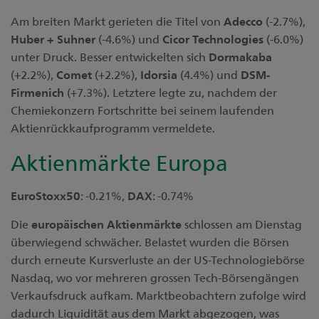
Am breiten Markt gerieten die Titel von
Adecco
(-2.7%),
Huber + Suhner
(-4.6%) und
Cicor
Technologies
(-6.0%)
unter Druck. Besser entwickelten sich
Dormakaba
(+2.2%),
Comet
(+2.2%),
Idorsia
(4.4%) und
DSM-
Firmenich
(+7.3%). Letztere legte zu, nachdem der
Chemiekonzern Fortschritte bei seinem laufenden
Aktienrückkaufprogramm vermeldete.
Aktienmärkte Europa
EuroStoxx50
: -0.21%,
DAX
: -0.74%
Die
europäischen
Aktienmärkte
schlossen am Dienstag
überwiegend schwächer. Belastet wurden die Börsen
durch erneute Kursverluste an der US-Technologiebörse
Nasdaq, wo vor mehreren grossen Tech-Börsengängen
Verkaufsdruck aufkam. Marktbeobachtern zufolge wird
dadurch Liquidität aus dem Markt abgezogen, was