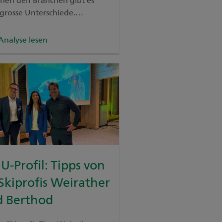
grosse Unterschiede.
end die Industrie unter
kapazitäten leidet, kämpft
Analyse lesen
Baugewerbe weiterhin mit
m Fachkräftemangel.
-Profil: Tipps von
Skiprofis Weirather
d Berthod