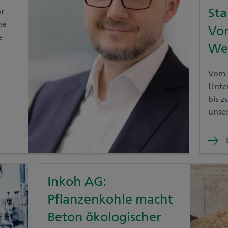
Sta
or
he
Vom
e
We
Vom S
Unte
bis 
unse
haben
wie v
Gesc
finan
Inkoh AG:
Pflanzenkohle macht
Beton ökologischer