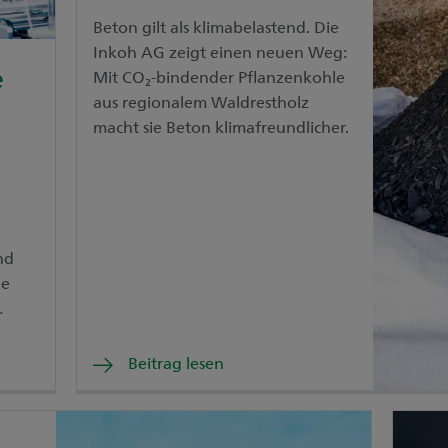
Beton gilt als klimabelastend. Die
Inkoh AG zeigt einen neuen Weg:
e
Mit CO₂-bindender Pflanzenkohle
aus regionalem Waldrestholz
macht sie Beton klimafreundlicher.
e
nd
ie
Beitrag lesen
 der
stet.