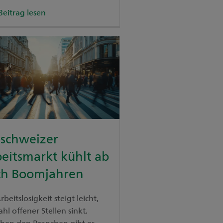
istisch nach vorne.
Beitrag lesen
tschweizer
eitsmarkt kühlt ab
ch Boomjahren
rbeitslosigkeit steigt leicht,
ahl offener Stellen sinkt.
chen den Branchen gibt es