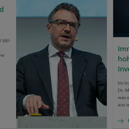
d
 SRF-
Im
ew
ho
Inv
Im In
Dr. M
was 
aus s
knap
bleib