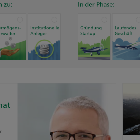
n zu:
In der Phase:
ermögens-
Institutionelle
Gründung
Laufendes
erwalter
Anleger
Startup
Geschäft
hat
r