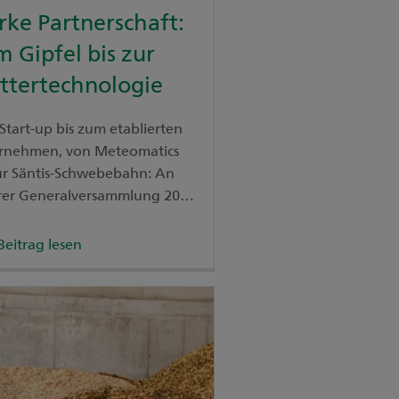
rke Partnerschaft:
 Gipfel bis zur
ttertechnologie
tart-up bis zum etablierten
rnehmen, von Meteomatics
zur Säntis-Schwebebahn: An
rer Generalversammlung 2026
 wir in einem Film gezeigt,
ielfältig unsere
Beitrag lesen
häftskunden und ihre
ziellen Bedürfnisse sind.