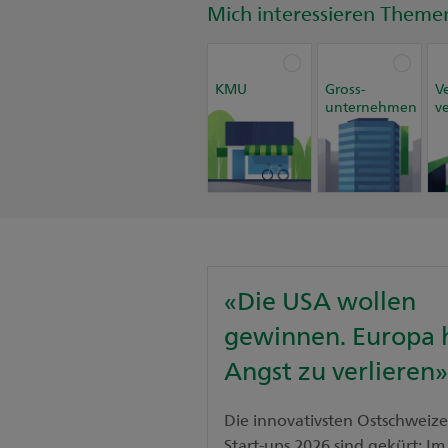
Mich interessieren Theme
KMU
Gross-
V
unternehmen
v
«Die USA wollen
gewinnen. Europa 
Angst zu verlieren»
Die innovativsten Ostschweize
Start-ups 2026 sind gekürt: Im