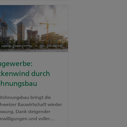
ugewerbe:
ckenwind durch
hnungsbau
Wohnungsbau bringt die
chweizer Bauwirtschaft wieder
chwung. Dank steigender
ewilligungen und voller
agsbücher blickt die Branche