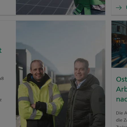
optim
t
Os
a8
Arb
na
z
Die A
die Z
Zwis