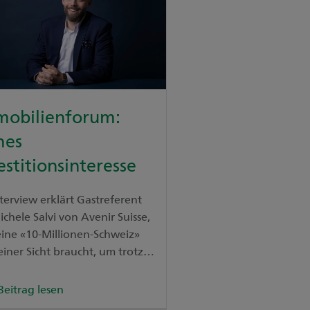
mobilienforum:
hes
estitionsinteresse
terview erklärt Gastreferent
ichele Salvi von Avenir Suisse,
eine «10-Millionen-Schweiz»
einer Sicht braucht, um trotz
per Flächen lebenswert zu
en.
Beitrag lesen