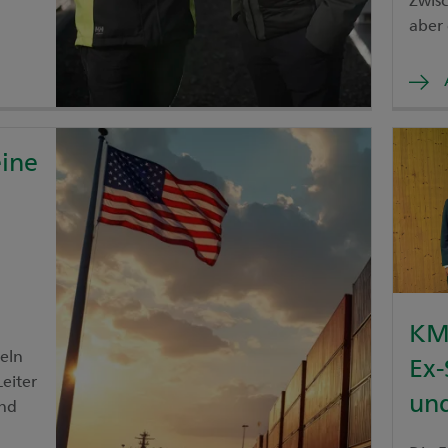
aber 
Währ
Über
das 
eine
eine
KMU
geln
Ex-
eiter
un
und