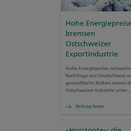
Hohe Energiepreis
bremsen
Ostschweizer
Exportindustrie
Hohe Energiepreise, schwach
Nachfrage aus Deutschland u
geopolitische Risiken setzen d
Ostschweizer Industrie unter
Druck. Lesen Sie, warum viele
Unternehmen Investitionen
Beitrag lesen
zurückstellen, die
Auftragsbestände sinken und
starke Franken zusätzlich bela
«Horizonte»: die