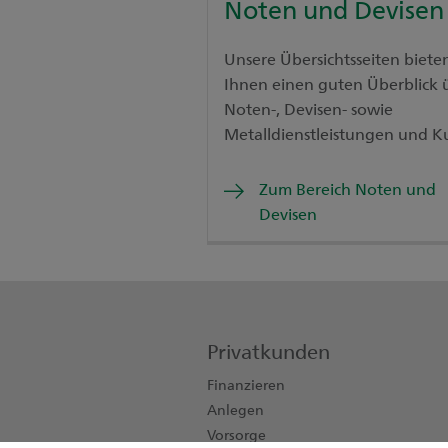
Noten und Devisen
Unsere Übersichtsseiten biete
Ihnen einen guten Überblick 
Noten-, Devisen- sowie
Metalldienstleistungen und Ku
Zum Bereich Noten und
Devisen
Privatkunden
Finanzieren
Anlegen
Vorsorge