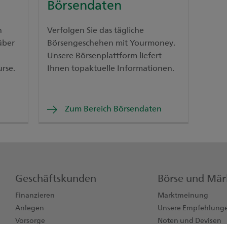
Börsendaten
n
Verfolgen Sie das tägliche
über
Börsengeschehen mit Yourmoney.
Unsere Börsenplattform liefert
rse.
Ihnen topaktuelle Informationen.
Zum Bereich Börsendaten
Geschäftskunden
Börse und Mär
Finanzieren
Marktmeinung
Anlegen
Unsere Empfehlung
Vorsorge
Noten und Devisen