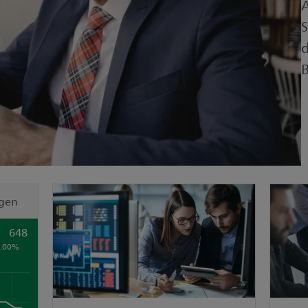
A
S
gen
648
0.00%