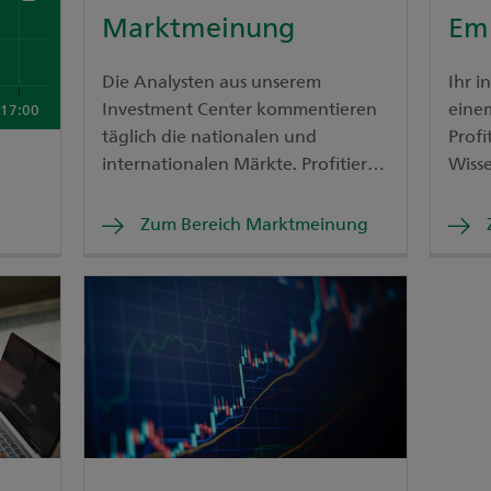
Marktmeinung
Em
Die Analysten aus unserem
Ihr i
Investment Center kommentieren
eine
17:00
täglich die nationalen und
Profi
internationalen Märkte. Profitieren
Wiss
Sie davon.
Empf
Zum Bereich Marktmeinung