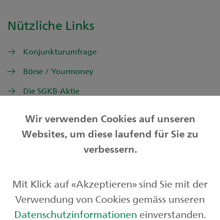
Nützliche Links
Konjunkturumfrage
Börse / Yourmoney
Die SGKB-Aktie
Wir verwenden Cookies auf unseren
Websites, um diese laufend für Sie zu
Privatkunden
verbessern.
Geschäftskunden
Mit Klick auf «Akzeptieren» sind Sie mit der
Börse und Märkte
Verwendung von Cookies gemäss unseren
Über uns
Datenschutzinformationen
einverstanden.