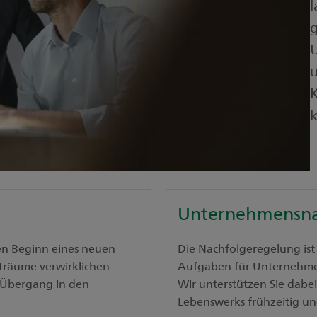
l
U
k
Unternehmensna
en Beginn eines neuen
Die Nachfolgeregelung ist 
 Träume verwirklichen
Aufgaben für Unternehme
m Übergang in den
Wir unterstützen Sie dabei
Lebenswerks frühzeitig und