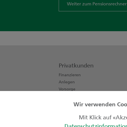
Weiter zum Pensionsrechner
Privatkunden
Finanzieren
Anlegen
Vorsorge
Konten, Karten, Zahlen
Wir verwenden Cook
Private Banking
Kinder & Jugendliche
Mit Klick auf «Ak
Datenschutzinformati