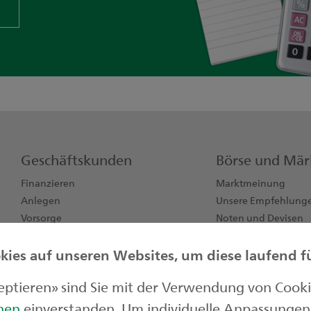
Geschäftskunden
Börse und Mär
Finanzieren
Marktmeinung
Anlegen
Unsere Empfehlung
Vorsorge
Noten und Devisen
Konten, Karten, Zahlen
Börsendaten
ies auf unseren Websites, um diese laufend für
Jungunternehmen
zeptieren» sind Sie mit der Verwendung von Cook
onen
einverstanden. Um individuelle Anpassungen 