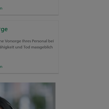
en
rge
he Vorsorge Ihres Personal bei
ähigkeit und Tod massgeblich
en