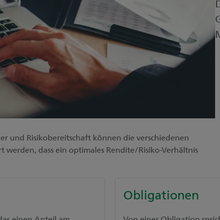
D
G
r und Risikobereitschaft können die verschiedenen
 werden, dass ein optimales Rendite/Risiko-Verhältnis
Obligationen
 das einen Anteil am
Von einer Obligation spri