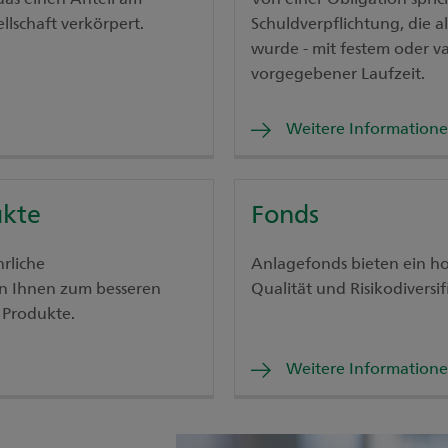
llschaft verkörpert.
Schuldverpflichtung, die a
wurde - mit festem oder v
vorgegebener Laufzeit.
Weitere Information
ukte
Fonds
rliche
Anlagefonds bieten ein ho
n Ihnen zum besseren
Qualität und Risikodiversif
n Produkte.
Weitere Information