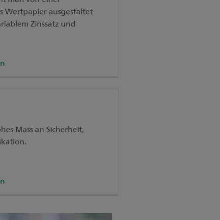
ls Wertpapier ausgestaltet
ariablem Zinssatz und
en
hes Mass an Sicherheit,
ikation.
en