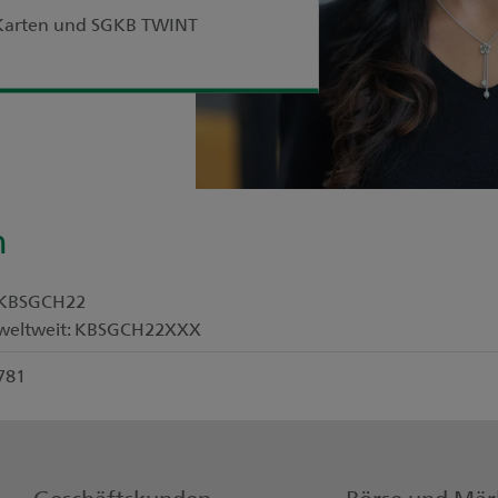
r Karten und SGKB TWINT
n
KBSGCH22
weltweit: KBSGCH22XXX
781
Geschäftskunden
Börse und Mär