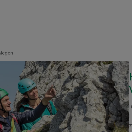
legen
R
E
z