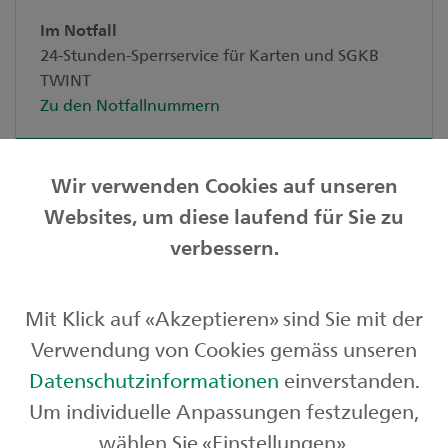
Im Notfall
24-Stunden-Sperrservice für Karten und SGKB
TWINT
Zu den Notfallnummern
Wir verwenden Cookies auf unseren
Websites, um diese laufend für Sie zu
Privatkunden
verbessern.
Geschäftskunden
Mit Klick auf «Akzeptieren» sind Sie mit der
Börse und Märkte
Verwendung von Cookies gemäss unseren
Über uns
Datenschutzinformationen
einverstanden.
Um individuelle Anpassungen festzulegen,
wählen Sie «Einstellungen».