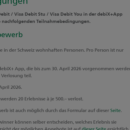
 Debit / Visa Debit Stu / Visa Debit You in der debiX+App
die nachfolgenden Teilnahmebedingungen.
bewerb
le in der Schweiz wohnhaften Personen. Pro Person ist nur
r debiX+ App, die bis zum 30. April 2026 vorgenommen werde
Verlosung teil.
 April 2026.
werden 20 Erlebnisse à je 500.– verlost.
rb ist auch möglich durch das Formular auf dieser
Seite
.
nner können selber entscheiden, welches Erlebnis sie
rsicht der möglichen Angebote ist auf
dieser Seite
ersichtlich