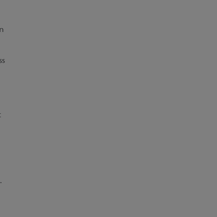
n
ss
t
.