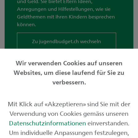
und Geld. Sie bietet Eltern Ideen,
Anregungen und Hilfestellungen, wie sie
Geldthemen mit ihren Kindern besprechen
können.
Zu jugendbudget.ch wechseln
Wir verwenden Cookies auf unseren
Websites, um diese laufend für Sie zu
Privatkunden
verbessern.
Geschäftskunden
Mit Klick auf «Akzeptieren» sind Sie mit der
Börse und Märkte
Verwendung von Cookies gemäss unseren
Über uns
Datenschutzinformationen
einverstanden.
Um individuelle Anpassungen festzulegen,