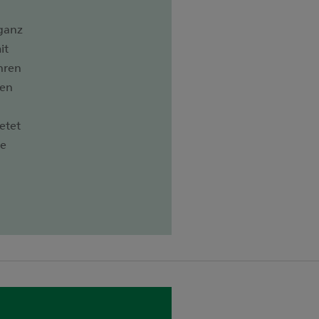
 ganz
it
hren
den
etet
se