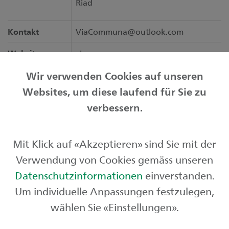
Riad
Kontakt
ViaCommuna@outlook.com
Website
viacommuna.com
Wir verwenden Cookies auf unseren
Websites, um diese laufend für Sie zu
Privatkunden
verbessern.
Geschäftskunden
Mit Klick auf «Akzeptieren» sind Sie mit der
Börse und Märkte
Verwendung von Cookies gemäss unseren
Über uns
Datenschutzinformationen
einverstanden.
Um individuelle Anpassungen festzulegen,
wählen Sie «Einstellungen».