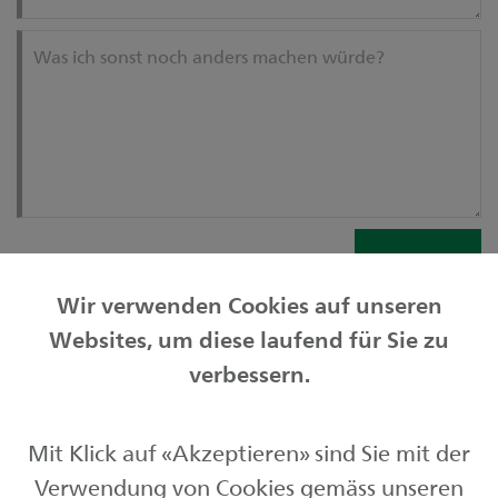
Was ich sonst noch anders machen würde?
Senden
Wir verwenden Cookies auf unseren
Websites, um diese laufend für Sie zu
Privatkunden
verbessern.
Geschäftskunden
Mit Klick auf «Akzeptieren» sind Sie mit der
Börse und Märkte
Verwendung von Cookies gemäss unseren