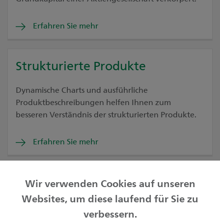
Erfahren Sie mehr
Strukturierte Produkte
Dynamische Charts und ausführliche
Produktbeschreibungen helfen Ihnen zum
besseren Verständnis der strukturierten Produkte.
Erfahren Sie mehr
Wir verwenden Cookies auf unseren
Websites, um diese laufend für Sie zu
Privatkunden
verbessern.