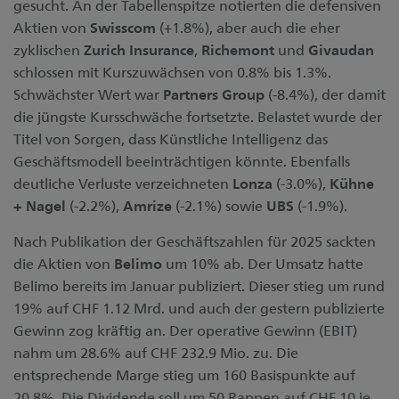
gesucht. An der Tabellenspitze notierten die defensiven
Aktien von
Swisscom
(+1.8%), aber auch die eher
zyklischen
Zurich Insurance
,
Richemont
und
Givaudan
schlossen mit Kurszuwächsen von 0.8% bis 1.3%.
Schwächster Wert war
Partners Group
(-8.4%), der damit
die jüngste Kursschwäche fortsetzte. Belastet wurde der
Titel von Sorgen, dass Künstliche Intelligenz das
Geschäftsmodell beeinträchtigen könnte. Ebenfalls
deutliche Verluste verzeichneten
Lonza
(-3.0%),
Kühne
+ Nagel
(-2.2%),
Amrize
(-2.1%) sowie
UBS
(-1.9%).
Nach Publikation der Geschäftszahlen für 2025 sackten
die Aktien von
Belimo
um 10% ab. Der Umsatz hatte
Belimo bereits im Januar publiziert. Dieser stieg um rund
19% auf CHF 1.12 Mrd. und auch der gestern publizierte
Gewinn zog kräftig an. Der operative Gewinn (EBIT)
nahm um 28.6% auf CHF 232.9 Mio. zu. Die
entsprechende Marge stieg um 160 Basispunkte auf
20.8%. Die Dividende soll um 50 Rappen auf CHF 10 je