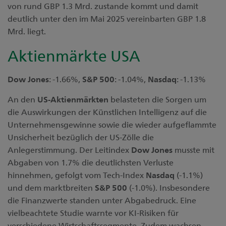
von rund GBP 1.3 Mrd. zustande kommt und damit
deutlich unter den im Mai 2025 vereinbarten GBP 1.8
Mrd. liegt.
Aktienmärkte USA
Dow Jones
: -1.66%,
S&P 500
: -1.04%,
Nasdaq
: -1.13%
An den
US-Aktienmärkten
belasteten die Sorgen um
die Auswirkungen der Künstlichen Intelligenz auf die
Unternehmensgewinne sowie die wieder aufgeflammte
Unsicherheit bezüglich der US-Zölle die
Anlegerstimmung. Der Leitindex
Dow Jones
musste mit
Abgaben von 1.7% die deutlichsten Verluste
hinnehmen, gefolgt vom Tech-Index
Nasdaq
(-1.1%)
und dem marktbreiten
S&P 500
(-1.0%). Insbesondere
die Finanzwerte standen unter Abgabedruck. Eine
vielbeachtete Studie warnte vor KI-Risiken für
verschiedene Wirtschaftssegmente. Zudem wachsen