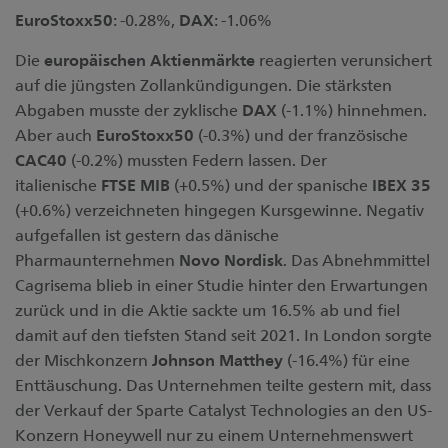
EuroStoxx50
: -0.28%,
DAX
: -1.06%
Die
europäischen
Aktienmärkte
reagierten verunsichert
auf die jüngsten Zollankündigungen. Die stärksten
Abgaben musste der zyklische
DAX
(-1.1%) hinnehmen.
Aber auch
EuroStoxx50
(-0.3%) und der französische
CAC40
(-0.2%) mussten Federn lassen. Der
italienische
FTSE MIB
(+0.5%) und der spanische
IBEX 35
(+0.6%) verzeichneten hingegen Kursgewinne. Negativ
aufgefallen ist gestern das dänische
Pharmaunternehmen
Novo Nordisk
. Das Abnehmmittel
Cagrisema blieb in einer Studie hinter den Erwartungen
zurück und in die Aktie sackte um 16.5% ab und fiel
damit auf den tiefsten Stand seit 2021. In London sorgte
der Mischkonzern
Johnson Matthey
(-16.4%) für eine
Enttäuschung. Das Unternehmen teilte gestern mit, dass
der Verkauf der Sparte Catalyst Technologies an den US-
Konzern Honeywell nur zu einem Unternehmenswert