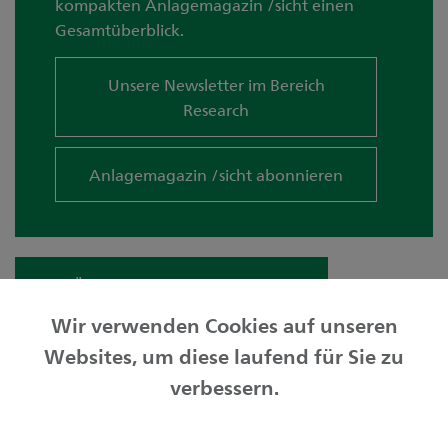
kompakten Anlagemagazin /sicht einen
Gesamtüberblick.
Unsere Newsletter im Bereich
Research
Anlagemagazin /sicht abonnieren
Zur Übersicht «Meine Anlagewelt»
Wir verwenden Cookies auf unseren
Websites, um diese laufend für Sie zu
Privatkunden
verbessern.
Geschäftskunden