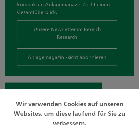
kompakten Anlagemagazin /sicht einen
Gesamtüberblick.
Unsere Newsletter im Bereich
Research
Anlagemagazin /sicht abonnieren
Zur Übersicht «Meine Anlagewelt»
Wir verwenden Cookies auf unseren
Websites, um diese laufend für Sie zu
Privatkunden
verbessern.
Geschäftskunden