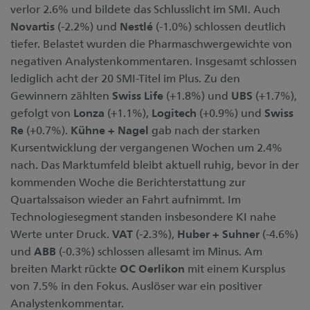
verlor 2.6% und bildete das Schlusslicht im SMI. Auch
Novartis
(-2.2%) und
Nestlé
(-1.0%) schlossen deutlich
tiefer. Belastet wurden die Pharmaschwergewichte von
negativen Analystenkommentaren. Insgesamt schlossen
lediglich acht der 20 SMI-Titel im Plus. Zu den
Gewinnern zählten
Swiss Life
(+1.8%) und
UBS
(+1.7%),
gefolgt von
Lonza
(+1.1%),
Logitech
(+0.9%) und
Swiss
Re
(+0.7%).
Kühne + Nagel
gab nach der starken
Kursentwicklung der vergangenen Wochen um 2.4%
nach. Das Marktumfeld bleibt aktuell ruhig, bevor in der
kommenden Woche die Berichterstattung zur
Quartalssaison wieder an Fahrt aufnimmt. Im
Technologiesegment standen insbesondere KI nahe
Werte unter Druck.
VAT
(-2.3%),
Huber + Suhner
(-4.6%)
und
ABB
(-0.3%) schlossen allesamt im Minus. Am
breiten Markt rückte
OC Oerlikon
mit einem Kursplus
von 7.5% in den Fokus. Auslöser war ein positiver
Analystenkommentar.