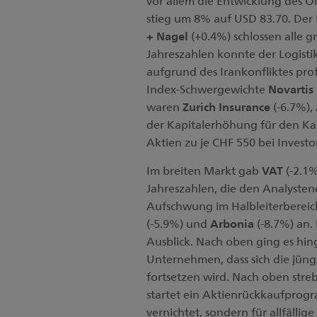
vor allem die Entwicklung des Öl-
stieg um 8% auf USD 83.70. Der
+ Nagel
(+0.4%) schlossen alle g
Jahreszahlen konnte der Logis
aufgrund des Irankonfliktes pro
Index-Schwergewichte
Novartis
waren
Zurich Insurance
(-6.7%),
der Kapitalerhöhung für den Kau
Aktien zu je CHF 550 bei Investor
Im breiten Markt gab
VAT
(-2.1%
Jahreszahlen, die den Analyste
Aufschwung im Halbleiterbereic
(-5.9%) und
Arbonia
(-8.7%) an.
Ausblick. Nach oben ging es hi
Unternehmen, dass sich die jüng
fortsetzen wird. Nach oben stre
startet ein Aktienrückkaufprog
vernichtet, sondern für allfäll