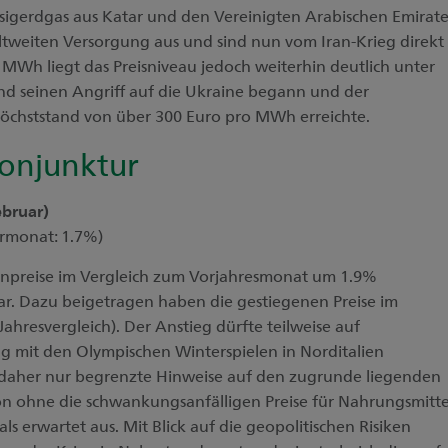
ssigerdgas aus Katar und den Vereinigten Arabischen Emirat
ltweiten Versorgung aus und sind nun vom Iran-Krieg direkt
o MWh liegt das Preisniveau jedoch weiterhin deutlich unter
nd seinen Angriff auf die Ukraine begann und der
Höchststand von über 300 Euro pro MWh erreichte.
Konjunktur
ebruar)
ormonat: 1.7%)
npreise im Vergleich zum Vorjahresmonat um 1.9%
ar. Dazu beigetragen haben die gestiegenen Preise im
Jahresvergleich). Der Anstieg dürfte teilweise auf
mit den Olympischen Winterspielen in Norditalien
t daher nur begrenzte Hinweise auf den zugrunde liegenden
ion ohne die schwankungsanfälligen Preise für Nahrungsmitte
ls erwartet aus. Mit Blick auf die geopolitischen Risiken