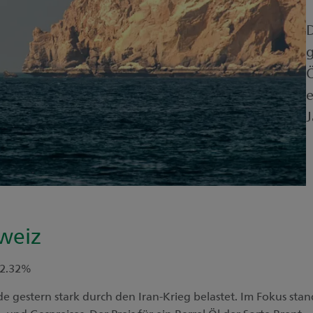
D
g
Ö
e
J
weiz
 -2.32%
 gestern stark durch den Iran-Krieg belastet. Im Fokus stan