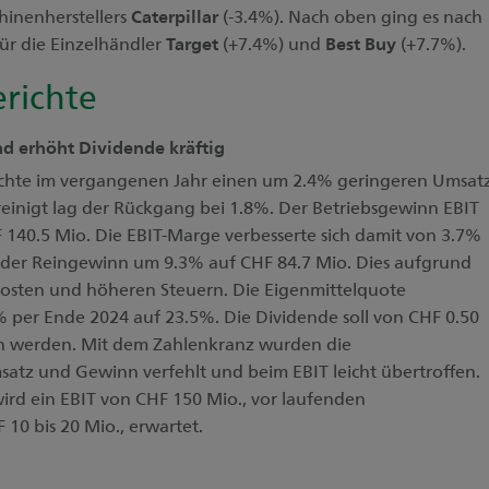
hinenherstellers
Caterpillar
(-3.4%). Nach oben ging es nach
ür die Einzelhändler
Target
(+7.4%) und
Best Buy
(+7.7%).
richte
nd erhöht Dividende kräftig
chte im vergangenen Jahr einen um 2.4% geringeren Umsat
inigt lag der Rückgang bei 1.8%. Der Betriebsgewinn EBIT
140.5 Mio. Die EBIT-Marge verbesserte sich damit von 3.7%
k der Reingewinn um 9.3% auf CHF 84.7 Mio. Dies aufgrund
osten und höheren Steuern. Die Eigenmittelquote
2% per Ende 2024 auf 23.5%. Die Dividende soll von CHF 0.50
en werden. Mit dem Zahlenkranz wurden die
tz und Gewinn verfehlt und beim EBIT leicht übertroffen.
wird ein EBIT von CHF 150 Mio., vor laufenden
10 bis 20 Mio., erwartet.