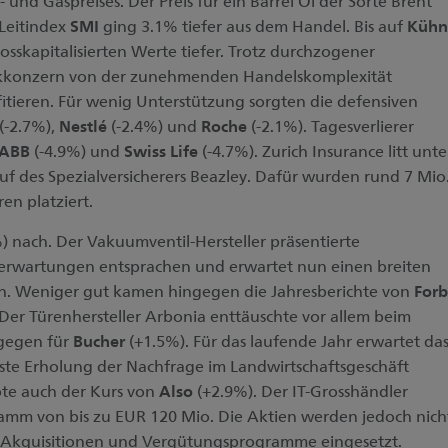
 und Gaspreises. Der Preis für ein Barrel Öl der Sorte Brent
 Leitindex
SMI
ging 3.1% tiefer aus dem Handel. Bis auf
Kühn
rosskapitalisierten Werte tiefer. Trotz durchzogener
tikkonzern von der zunehmenden Handelskomplexität
fitieren. Für wenig Unterstützung sorgten die defensiven
(-2.7%),
Nestlé
(-2.4%) und
Roche
(-2.1%). Tagesverlierer
ABB
(-4.9%) und
Swiss Life
(-4.7%). Zurich Insurance litt unte
f des Spezialversicherers Beazley. Dafür wurden rund 7 Mio
en platziert.
) nach. Der Vakuumventil-Hersteller präsentierte
nerwartungen entsprachen und erwartet nun einen breiten
h. Weniger gut kamen hingegen die Jahresberichte von
For
 Der Türenhersteller Arbonia enttäuschte vor allem beim
ngegen für
Bucher
(+1.5%). Für das laufende Jahr erwartet da
ste Erholung der Nachfrage im Landwirtschaftsgeschäft
bte auch der Kurs von
Also
(+2.9%). Der IT-Grosshändler
ramm von bis zu EUR 120 Mio. Die Aktien werden jedoch nich
ige Akquisitionen und Vergütungsprogramme eingesetzt.