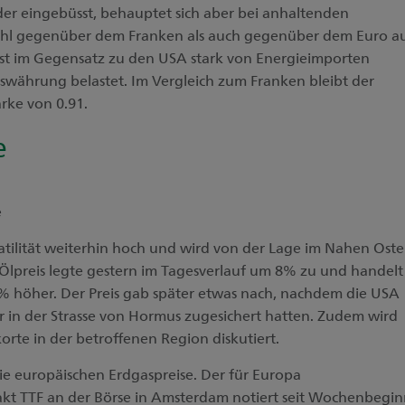
er eingebüsst, behauptet sich aber bei anhaltenden
hl gegenüber dem Franken als auch gegenüber dem Euro a
st im Gegensatz zu den USA stark von Energieimporten
swährung belastet. Im Vergleich zum Franken bleibt der
rke von 0.91.
e
e
latilität weiterhin hoch und wird von der Lage im Nahen Ost
Ölpreis legte gestern im Tagesverlauf um 8% zu und handelt
% höher. Der Preis gab später etwas nach, nachdem die USA
r in der Strasse von Hormus zugesichert hatten. Zudem wird
korte in der betroffenen Region diskutiert.
die europäischen Erdgaspreise. Der für Europa
kt TTF an der Börse in Amsterdam notiert seit Wochenbegi