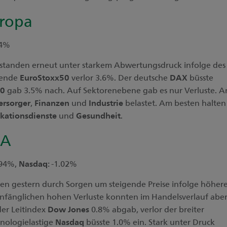
ropa
44%
standen erneut unter starkem Abwertungsdruck infolge des
ifende
EuroStoxx50
verlor 3.6%. Der deutsche
DAX
büsste
0
gab 3.5% nach. Auf Sektorenebene gab es nur Verluste. 
ersorger
,
Finanzen
und
Industrie
belastet. Am besten halten
ationsdienste
und
Gesundheit
.
SA
0.94%,
Nasdaq
: -1.02%
n gestern durch Sorgen um steigende Preise infolge höher
 anfänglichen hohen Verluste konnten im Handelsverlauf abe
er Leitindex
Dow
Jones
0.8% abgab, verlor der breiter
nologielastige
Nasdaq
büsste 1.0% ein. Stark unter Druck