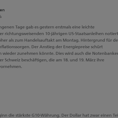
hen
%
genen Tage gab es gestern erstmals eine leichte
 richtungsweisenden 10-jährigen US-Staatsanleihen notier
öher als zum Handelsauftakt am Montag. Hintergrund für d
flationssorgen. Der Anstieg der Energiepreise schürt
ion wieder zunehmen könnte. Dies wird auch die Notenbanke
r Schweiz beschäftigen, die am 18. und 19. März ihre
 vornehmen.
ginn die stärkste G10-Währung. Der Dollar hat zwar einen Tei