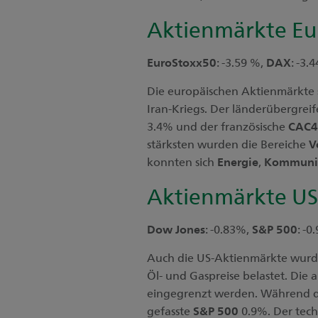
Aktienmärkte Eu
EuroStoxx50
: -3.59 %,
DAX
: -3.
Die europäischen Aktienmärkte 
Iran-Kriegs. Der länderübergre
3.4% und der französische
CAC4
stärksten wurden die Bereiche
V
konnten sich
Energie
,
Kommunik
Aktienmärkte U
Dow Jones
: -0.83%,
S&P 500
: -
Auch die US-Aktienmärkte wurde
Öl- und Gaspreise belastet. Die
eingegrenzt werden. Während d
gefasste
S&P 500
0.9%. Der tech