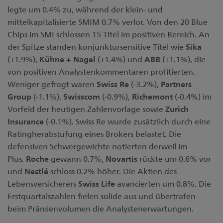
legte um 0.4% zu, während der klein- und
mittelkapitalisierte SMIM 0.7% verlor. Von den 20 Blue
Chips im SMI schlossen 15 Titel im positiven Bereich. An
der Spitze standen konjunktursensitive Titel wie
Sika
(+1.9%),
Kühne
+
Nagel
(+1.4%) und
ABB
(+1.1%), die
von positiven Analystenkommentaren profitierten.
Weniger gefragt waren
Swiss
Re
(-3.2%),
Partners
Group
(-1.1%),
Swisscom
(-0.9%),
Richemont
(-0.4%) im
Vorfeld der heutigen Zahlenvorlage sowie
Zurich
Insurance
(-0.1%). Swiss Re wurde zusätzlich durch eine
Ratingherabstufung eines Brokers belastet. Die
defensiven Schwergewichte notierten derweil im
Plus.
Roche
gewann 0.7%,
Novartis
rückte um 0.6% vor
und
Nestlé
schloss 0.2% höher. Die Aktien des
Lebensversicherers
Swiss Life
avancierten um 0.8%. Die
Erstquartalszahlen fielen solide aus und übertrafen
beim Prämienvolumen die Analystenerwartungen.