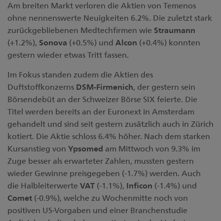
Am breiten Markt verloren die Aktien von Temenos
ohne nennenswerte Neuigkeiten 6.2%. Die zuletzt stark
zurückgebliebenen Medtechfirmen wie
Straumann
(+1.2%),
Sonova
(+0.5%) und
Alcon
(+0.4%) konnten
gestern wieder etwas Tritt fassen.
Im Fokus standen zudem die Aktien des
Duftstoffkonzerns
DSM-Firmenich
, der gestern sein
Börsendebüt an der Schweizer Börse SIX feierte. Die
Titel werden bereits an der Euronext in Amsterdam
gehandelt und sind seit gestern zusätzlich auch in Zürich
kotiert. Die Aktie schloss 6.4% höher. Nach dem starken
Kursanstieg von
Ypsomed
am Mittwoch von 9.3% im
Zuge besser als erwarteter Zahlen, mussten gestern
wieder Gewinne preisgegeben (-1.7%) werden. Auch
die Halbleiterwerte
VAT
(-1.1%),
Inficon
(-1.4%) und
Comet
(-0.9%), welche zu Wochenmitte noch von
positiven US-Vorgaben und einer Branchenstudie