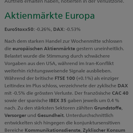
Auftrieb erhalten haben, notierten in der Verlustzone.
Aktienmärkte Europa
EuroStoxx50
: -0.26%,
DAX
: -0.53%
Nach dem starken Handel zur Wochenmitte schlossen
die
europäischen
Aktienmärkte
gestern uneinheitlich.
Belastet wurde die Stimmung durch schwächere
Vorgaben aus den USA, während im Iran-Konflikt
weiterhin richtungsweisende Signale ausblieben.
Während der britische
FTSE
100
(+0.1%) als einziger
Leitindex im Plus schloss, verzeichnete der zyklische
DAX
mit -0.5% die grössten Verluste. Der französische
CAC 40
sowie der spanische
IBEX 35
gaben jeweils um 0.4 %
nach. Zu den stärksten Sektoren zählten
Grundstoffe
,
Versorger
und
Gesundheit
. Unterdurchschnittlich
entwickelten sich hingegen die konjunktursensitiven
Bereiche
Kommunikationsdienste
,
Zyklischer
Konsum