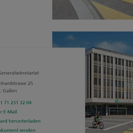
Generalsekretariat
nhardstrasse 25
. Gallen
1 71 231 32 04
r E-Mail
ard herunterladen
okument senden