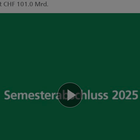
t CHF 101.0 Mrd.
Vide
abspi