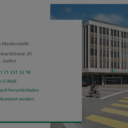
n Medienstelle
nhardstrasse 25
. Gallen
1 71 231 32 18
r E-Mail
ard herunterladen
okument senden