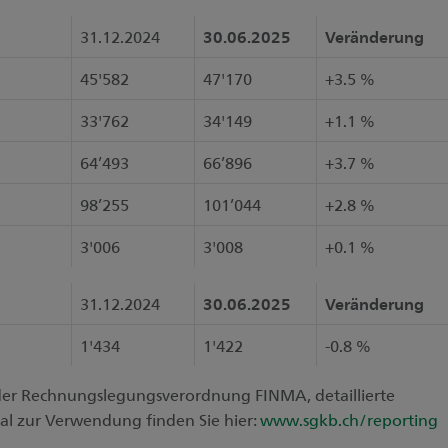
31.12.2024
30.06.2025
Veränderung
45'582
47'170
+3.5 %
33'762
34'149
+1.1 %
64’493
66’896
+3.7 %
98’255
101’044
+2.8 %
3'006
3'008
+0.1 %
31.12.2024
30.06.2025
Veränderung
1'434
1'422
-0.8 %
der Rechnungslegungsverordnung FINMA, detaillierte
al zur Verwendung finden Sie hier:
www.sgkb.ch/reporting