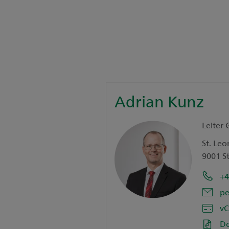
Adrian Kunz
Leiter 
St. Leo
9001 St
+4
pe
vC
D