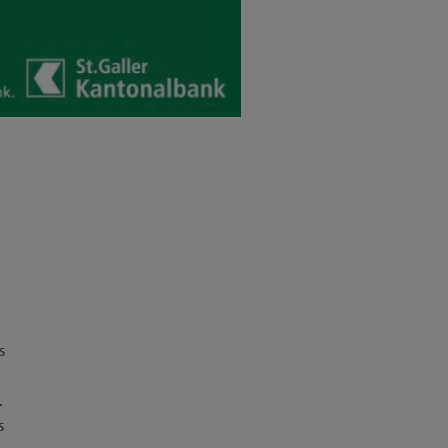
s
.
s