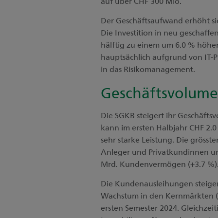
auf über CHF 300 Mio.
Der Geschäftsaufwand erhöht sic
Die Investition in neu geschaff
hälftig zu einem um 6.0 % höhe
hauptsächlich aufgrund von IT-P
in das Risikomanagement.
Geschäftsvolume
Die SGKB steigert ihr Geschäfts
kann im ersten Halbjahr CHF 2.
sehr starke Leistung. Die grösst
Anleger und Privatkundinnen un
Mrd. Kundenvermögen (+3.7 %)
Die Kundenausleihungen steigen 
Wachstum in den Kernmärkten (
ersten Semester 2024. Gleichzei