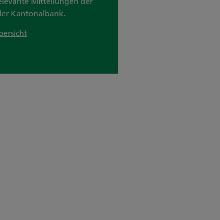
elevante Mitteilungen der
ller Kantonalbank.
bersicht