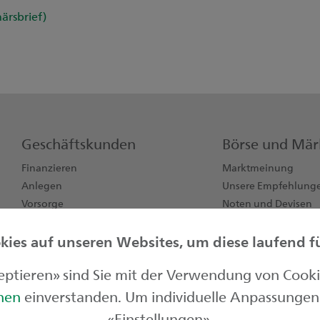
ärsbrief)
Geschäftskunden
Börse und Mär
Finanzieren
Marktmeinung
Anlegen
Unsere Empfehlung
Vorsorge
Noten und Devisen
Konten, Karten, Zahlen
Börsendaten
ies auf unseren Websites, um diese laufend für
Jungunternehmen
zeptieren» sind Sie mit der Verwendung von Cook
onen
einverstanden. Um individuelle Anpassungen 
«Einstellungen».