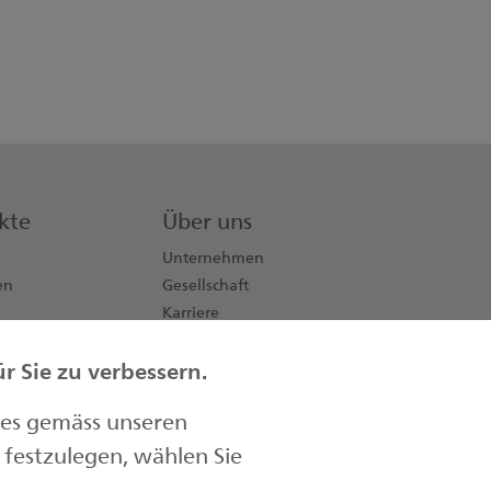
kte
Über uns
Unternehmen
en
Gesellschaft
Karriere
Aktionäre
 Sie zu verbessern.
Kontakt
Medien
ies gemäss unseren
festzulegen, wählen Sie