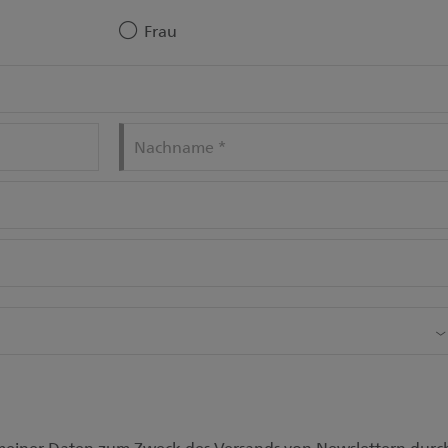
Frau
Nachname
*
 meiner Daten zum Zweck des Versands von Newslettern durc