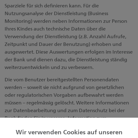
Sparziele für sich definieren kann. Für die
Nutzungsanalyse der Dienstleistung (Business
Monitoring) werden neben Informationen zur Person
Ihres Kindes auch technische Daten über die
Verwendung der Dienstleistung (z.B. Anzahl Aufrufe,
Zeitpunkt und Dauer der Benutzung) erhoben und
ausgewertet. Diese Auswertungen erfolgen im Interesse
der Bank und dienen dazu, die Dienstleistung ständig
weiterzuentwickeln und zu verbessern.
Die vom Benutzer bereitgestellten Personendaten
werden – soweit sie nicht aufgrund von gesetzlichen
oder regulatorischen Vorgaben aufbewahrt werden
müssen – regelmässig gelöscht. Weitere Informationen
zur Datenbearbeitung und zum Datenschutz bei der
Bank finden Sie in unserer «Information zum
Datenschutz» abrufbar unter
sgkb.ch/rechtliches
.
Wir verwenden Cookies auf unseren