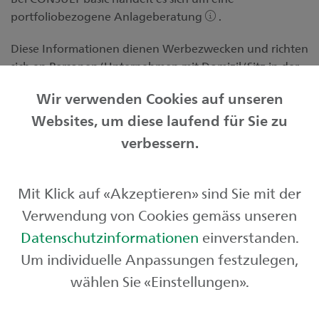
portfoliobezogene Anlageberatung
.
Diese Informationen dienen Werbezwecken und richten
sich an Personen/Unternehmen mit Domizil/Sitz in der
Schweiz.
Wir verwenden Cookies auf unseren
Websites, um diese laufend für Sie zu
Privatkunden
verbessern.
Geschäftskunden
Mit Klick auf «Akzeptieren» sind Sie mit der
Börse und Märkte
Verwendung von Cookies gemäss unseren
Über uns
Datenschutzinformationen
einverstanden.
Um individuelle Anpassungen festzulegen,
wählen Sie «Einstellungen».