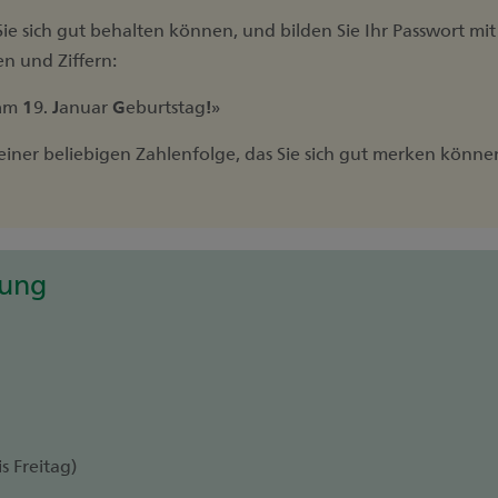
ie sich gut behalten können, und bilden Sie Ihr Passwort mi
n und Ziffern:
a
m
1
9.
J
anuar
G
eburtstag
!
»
 einer beliebigen Zahlenfolge, das Sie sich gut merken könne
tung
s Freitag)