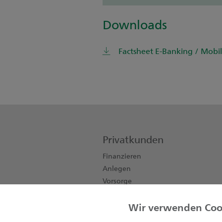
Downloads
Factsheet E-Banking / Mobi
Privatkunden
Finanzieren
Anlegen
Vorsorge
Konten, Karten, Zahlen
Wir verwenden Cook
Private Banking
Kinder & Jugendliche