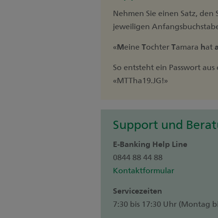
Nehmen Sie einen Satz, den S
jeweiligen Anfangsbuchstabe
«
M
eine
T
ochter
T
amara
h
at
So entsteht ein Passwort aus
«MTTha19.JG!»
Support und Bera
E-Banking Help Line
0844 88 44 88
Kontaktformular
Servicezeiten
7:30 bis 17:30 Uhr (Montag bi