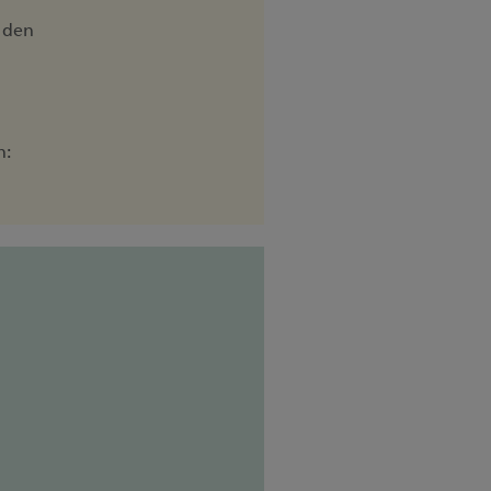
t den
n: