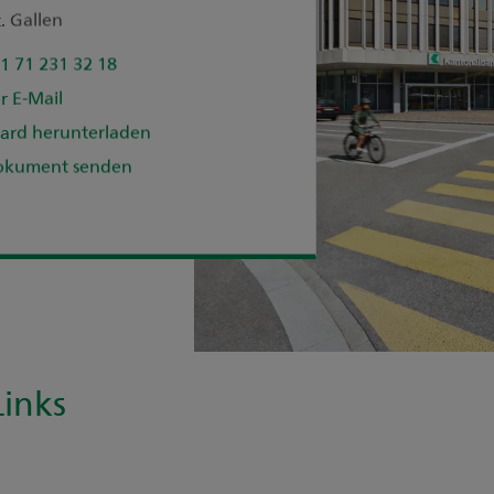
. Gallen
1 71 231 32 18
r E-Mail
ard herunterladen
okument senden
inks