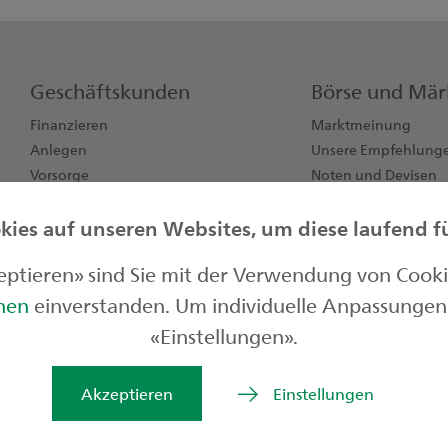
Geschäftskunden
Börse und Mär
Finanzieren
Marktmeinung
Anlegen
Unsere Empfehlung
Vorsorge
Noten und Devisen
Konten, Karten, Zahlen
Börsendaten
ies auf unseren Websites, um diese laufend für
Jungunternehmen
zeptieren» sind Sie mit der Verwendung von Cook
onen
einverstanden. Um individuelle Anpassungen 
«Einstellungen».
© St.Ga
Akzeptieren
Einstellungen
Rechtlic