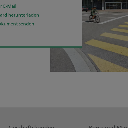
r E-Mail
ard herunterladen
okument senden
Geschäftskunden
Börse und Mär