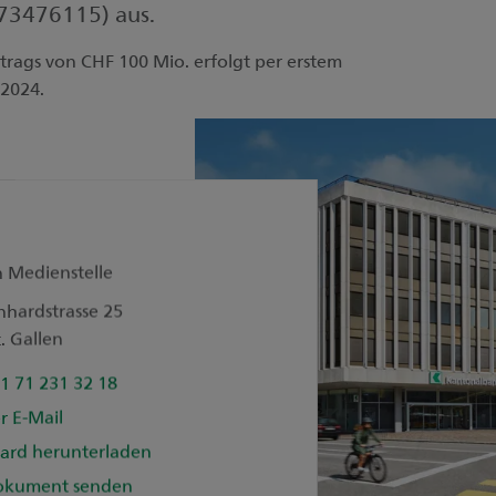
373476115) aus.
rags von CHF 100 Mio. erfolgt per erstem
2024.
n Medienstelle
nhardstrasse 25
. Gallen
1 71 231 32 18
r E-Mail
ard herunterladen
okument senden