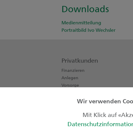
Downloads
Medienmitteilung
Portraitbild Ivo Wechsler
Privatkunden
Finanzieren
Anlegen
Vorsorge
Konten, Karten, Zahlen
Wir verwenden Cook
Private Banking
Kinder & Jugendliche
Mit Klick auf «Ak
Datenschutzinformati