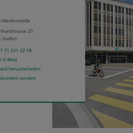
n Medienstelle
nhardstrasse 25
. Gallen
1 71 231 32 18
r E-Mail
ard herunterladen
okument senden