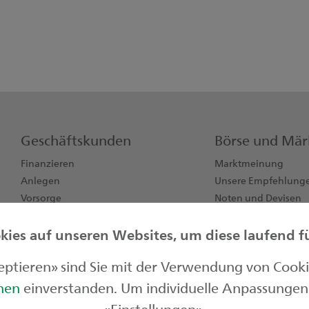
Geschäftskunden
Börse und Mär
Finanzieren
Marktmeinung
Anlegen
Unsere Empfehlung
Vorsorge
Noten und Devisen
Konten, Karten, Zahlen
Börsendaten
ies auf unseren Websites, um diese laufend für
Jungunternehmen
zeptieren» sind Sie mit der Verwendung von Cook
onen
einverstanden. Um individuelle Anpassungen 
«Einstellungen».