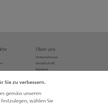
kte
Über uns
Unternehmen
en
Gesellschaft
Karriere
Aktionäre
 Sie zu verbessern.
Kontakt
Medien
ies gemäss unseren
festzulegen, wählen Sie