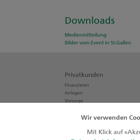
Downloads
Medienmitteilung
Bilder vom Event in St.Gallen
Privatkunden
Finanzieren
Anlegen
Vorsorge
Konten, Karten, Zahlen
Wir verwenden Cook
Private Banking
Kinder & Jugendliche
Mit Klick auf «Ak