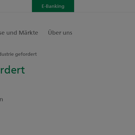
E-Banking
se und Märkte
Über uns
dustrie gefordert
ordert
in