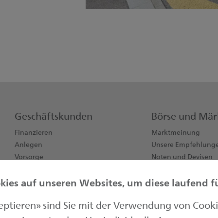
Geschäftskunden
Börse und Mär
Finanzieren
Marktmeinung
Anlegen
Unsere Empfehlung
Vorsorge
Noten und Devisen
Konten, Karten, Zahlen
Börsendaten
ies auf unseren Websites, um diese laufend für
Jungunternehmen
zeptieren» sind Sie mit der Verwendung von Cook