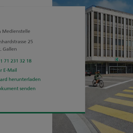
n Medienstelle
nhardstrasse 25
. Gallen
1 71 231 32 18
r E-Mail
ard herunterladen
okument senden