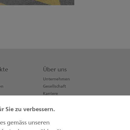
kte
Über uns
Unternehmen
en
Gesellschaft
Karriere
Aktionäre
 Sie zu verbessern.
Kontakt
Medien
ies gemäss unseren