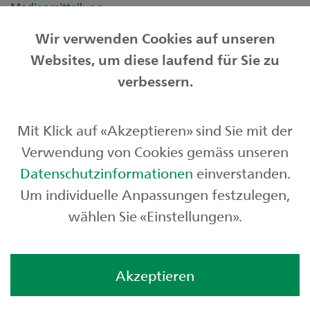
Medienmitteilung
Portraitbild Dario Weissinger
Wir verwenden Cookies auf unseren
Websites, um diese laufend für Sie zu
Privatkunden
verbessern.
Geschäftskunden
Mit Klick auf «Akzeptieren» sind Sie mit der
Börse und Märkte
Verwendung von Cookies gemäss unseren
Über uns
Datenschutzinformationen
einverstanden.
Um individuelle Anpassungen festzulegen,
wählen Sie «Einstellungen».
Akzeptieren