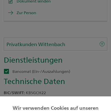
Dokument senden
Zur Person
Privatkunden Wittenbach
Dienstleistungen
Bancomat (Ein-/Auszahlungen)
Technische Daten
BIC/SWIFT:
KBSGCH22
Clearing-Nr:
781
Wir verwenden Cookies auf unseren