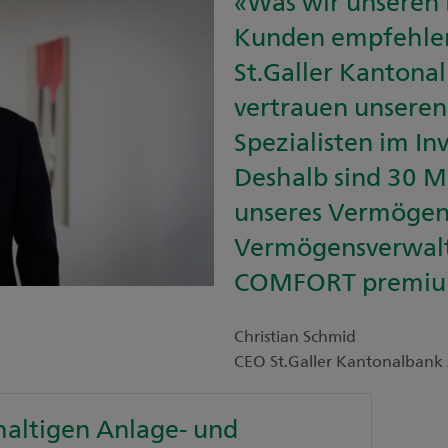
«Was wir unseren
Kunden empfehlen,
St.Galler Kantona
vertrauen unseren
Spezialisten im In
Deshalb sind 30 M
unseres Vermögen
Vermögensverwal
COMFORT premium
Christian Schmid
CEO St.Galler Kantonalbank
altigen Anlage- und