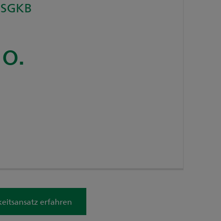
 SGKB
o.
itsansatz erfahren