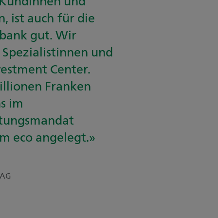
 Kundinnen und
 ist auch für die
lbank gut. Wir
 Spezialistinnen und
vestment Center.
illionen Franken
s im
tungsmandat
 eco angelegt.»
 AG