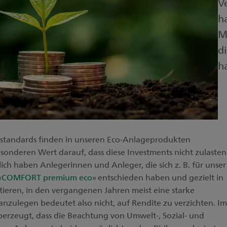
V
h
M
di
h
sstandards finden in unseren Eco-Anlageprodukten
onderen Wert darauf, dass diese Investments nicht zulasten
ich haben Anlegerinnen und Anleger, die sich z. B. für unser
«
COMFORT premium eco
» entschieden haben und gezielt in
tieren, in den vergangenen Jahren meist eine starke
anzulegen bedeutet also nicht, auf Rendite zu verzichten. Im
berzeugt, dass die Beachtung von Umwelt-, Sozial- und