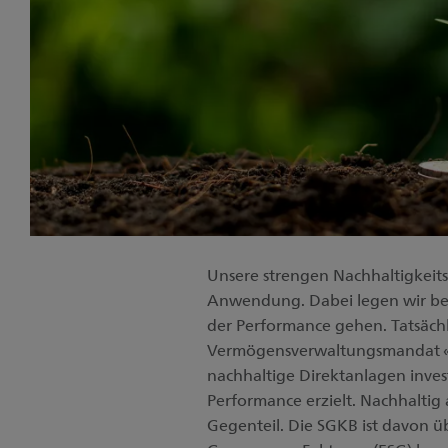
Unsere strengen Nachhaltigkeit
Anwendung. Dabei legen wir bes
der Performance gehen. Tatsächl
Vermögensverwaltungsmandat 
nachhaltige Direktanlagen inves
Performance erzielt. Nachhaltig 
Gegenteil. Die SGKB ist davon ü