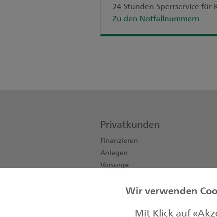
24-Stunden-Sperrservice fü
Zu den Notfallnummern
Privatkunden
Finanzieren
Anlegen
Vorsorge
Konten, Karten, Zahlen
Wir verwenden Cook
Private Banking
Kinder & Jugendliche
Mit Klick auf «Ak