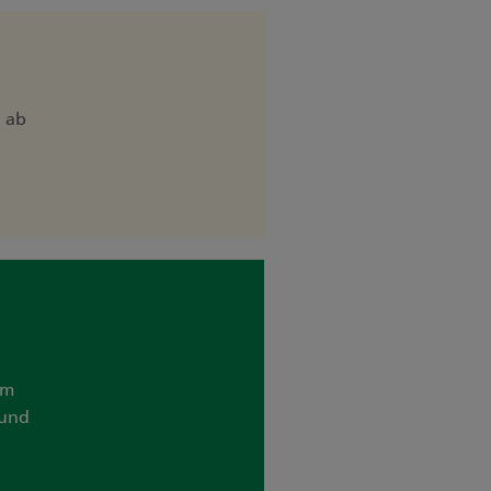
 ab
um
 und