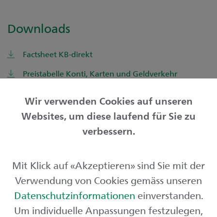
Downloads
Factsheet KB-direkt
Preistabelle Konti, Karten und Geldverkehr
Wir verwenden Cookies auf unseren
Websites, um diese laufend für Sie zu
Privatkunden
verbessern.
Geschäftskunden
Mit Klick auf «Akzeptieren» sind Sie mit der
Börse und Märkte
Verwendung von Cookies gemäss unseren
Über uns
Datenschutzinformationen
einverstanden.
Um individuelle Anpassungen festzulegen,