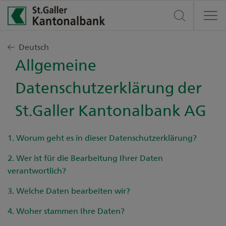
Privatkunden
Deutsch
Allgemeine
Finanzieren
Geschäftskunden
Datenschutzerklärung der
Anlegen
Finanzieren
Börse und Märkte
St.Galler Kantonalbank AG
Vorsorge
Anlegen
Marktmeinung
Über uns
Konten, Karten, Zahlen
Vorsorge
1. Worum geht es in dieser Datenschutzerklärung?
Unsere Empfehlungen
Private Banking
Unternehmen
Konten, Karten, Zahlen
2. Wer ist für die Bearbeitung Ihrer Daten
Kontakt
Noten und Devisen
Kinder & Jugendliche
verantwortlich?
Gesellschaft
Jungunternehmen
Unser Beratungszentrum freut sich über Ihren Anruf
Börsendaten
St.Galler Finanzberatung
unter
3. Welche Daten bearbeiten wir?
0844 811 811
Karriere
Mein Unternehmen
Servicezeiten: 07:30 bis 17:30
4. Woher stammen Ihre Daten?
Aktionäre