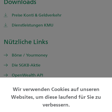
Downloads
Preise Konti & Geldverkehr
Dienstleistungen KMU
Nützliche Links
Börse / Yourmoney
Die SGKB-Aktie
OpenWealth API
Wir verwenden Cookies auf unseren
Websites, um diese laufend für Sie zu
Privatkunden
verbessern.
Geschäftskunden