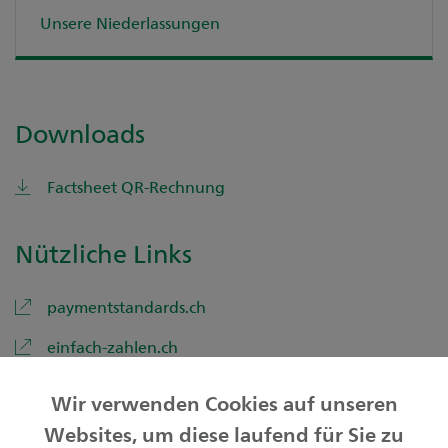
Unsere Niederlassungen
Downloads
Factsheet QR-Rechnung
Nützliche Links
paymentstandards.ch
einfach-zahlen.ch
Wir verwenden Cookies auf unseren
Websites, um diese laufend für Sie zu
Privatkunden