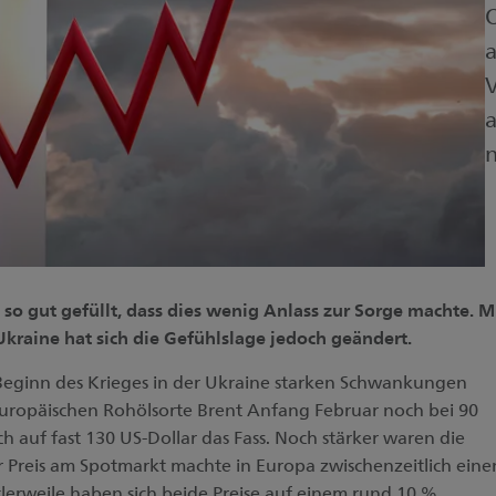
O
a
V
a
n
o gut gefüllt, dass dies wenig Anlass zur Sorge machte. M
kraine hat sich die Gefühlslage jedoch geändert.
 Beginn des Krieges in der Ukraine starken Schwankungen
europäischen Rohölsorte Brent Anfang Februar noch bei 90
ich auf fast 130 US-Dollar das Fass. Noch stärker waren die
Preis am Spotmarkt machte in Europa zwischenzeitlich eine
lerweile haben sich beide Preise auf einem rund 10 %