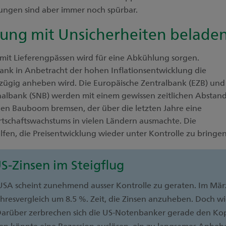
kungen sind aber immer noch spürbar.
lung mit Unsicherheiten belade
mit Lieferengpässen wird für eine Abkühlung sorgen.
ank in Anbetracht der hohen Inflationsentwicklung die
iv zügig anheben wird. Die Europäische Zentralbank (EZB) und
onalbank (SNB) werden mit einem gewissen zeitlichen Abstan
den Bauboom bremsen, der über die letzten Jahre eine
schaftswachstums in vielen Ländern ausmachte. Die
fen, die Preisentwicklung wieder unter Kontrolle zu bringen
S-Zinsen im Steigflug
 USA scheint zunehmend ausser Kontrolle zu geraten. Im Mär
Jahresvergleich um 8.5 %. Zeit, die Zinsen anzuheben. Doch w
? Darüber zerbrechen sich die US-Notenbanker gerade den Kop
en könnte eine Rezession auslösen, ein zu langsames Anheb