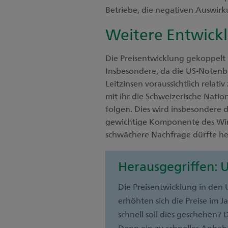
Betriebe, die negativen Auswir
Weitere Entwick
Die Preisentwicklung gekoppelt 
Insbesondere, da die US-Notenb
Leitzinsen voraussichtlich relat
mit ihr die Schweizerische Nati
folgen. Dies wird insbesondere 
gewichtige Komponente des Wirt
schwächere Nachfrage dürfte hel
Herausgegriffen: U
Die Preisentwicklung in den
erhöhten sich die Preise im 
schnell soll dies geschehen
Denn ein zu schnelles Anheb