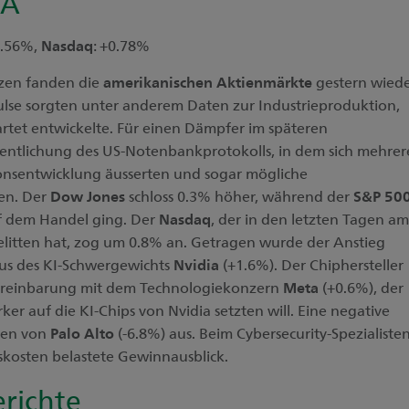
SA
0.56%,
Nasdaq
: +0.78%
nzen fanden die
amerikanischen Aktienmärkte
gestern wied
mpulse sorgten unter anderem Daten zur Industrieproduktion,
wartet entwickelte. Für einen Dämpfer im späteren
fentlichung des US-Notenbankprotokolls, in dem sich mehrer
tionsentwicklung äusserten und sogar mögliche
ten. Der
Dow Jones
schloss 0.3% höher, während der
S&P 50
f dem Handel ging. Der
Nasdaq
, der in den letzten Tagen am
elitten hat, zog um 0.8% an. Getragen wurde der Anstieg
us des KI-Schwergewichts
Nvidia
(+1.6%). Der Chiphersteller
Vereinbarung mit dem Technologiekonzern
Meta
(+0.6%), der
ker auf die KI-Chips von Nvidia setzten will. Eine negative
hlen von
Palo Alto
(-6.8%) aus. Beim Cybersecurity-Spezialiste
skosten belastete Gewinnausblick.
richte