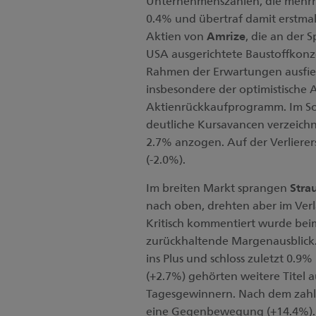
Unternehmenszahlen, die mehrh
0.4% und übertraf damit erstma
Aktien von
Amrize
, die an der 
USA ausgerichtete Baustoffkonz
Rahmen der Erwartungen ausfiele
insbesondere der optimistische 
Aktienrückkaufprogramm. Im S
deutliche Kursavancen verzeich
2.7% anzogen. Auf der Verlierer
(-2.0%).
Im breiten Markt sprangen
Str
nach oben, drehten aber im Verl
Kritisch kommentiert wurde beim
zurückhaltende Margenausblick.
ins Plus und schloss zuletzt 0.9%
(+2.7%) gehörten weitere Titel 
Tagesgewinnern. Nach dem zahl
eine Gegenbewegung (+14.4%). 