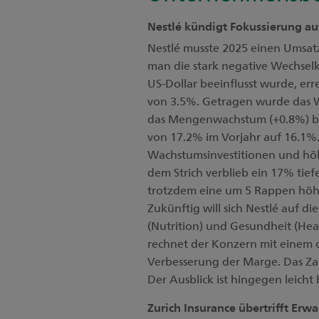
Nestlé kündigt Fokussierung auf
Nestlé musste 2025 einen Umsa
man die stark negative Wechsel
US-Dollar beeinflusst wurde, er
von 3.5%. Getragen wurde das 
das Mengenwachstum (+0.8%) bes
von 17.2% im Vorjahr auf 16.1%
Wachstumsinvestitionen und höh
dem Strich verblieb ein 17% tie
trotzdem eine um 5 Rappen höhe
Zukünftig will sich Nestlé auf d
(Nutrition) und Gesundheit (Hea
rechnet der Konzern mit einem
Verbesserung der Marge. Das Za
Der Ausblick ist hingegen leicht
Zurich Insurance übertrifft Erw