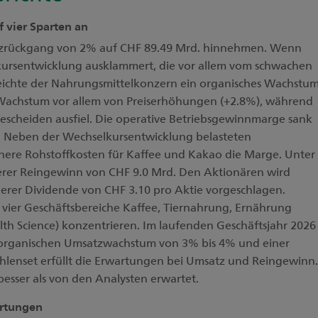
 vier Sparten an
tzrückgang von 2% auf CHF 89.49 Mrd. hinnehmen. Wenn
kursentwicklung ausklammert, die vor allem vom schwachen
reichte der Nahrungsmittelkonzern ein organisches Wachstu
Wachstum vor allem von Preiserhöhungen (+2.8%), während
cheiden ausfiel. Die operative Betriebsgewinnmarge sank
. Neben der Wechselkursentwicklung belasteten
ere Rohstoffkosten für Kaffee und Kakao die Marge. Unter
ferer Reingewinn von CHF 9.0 Mrd. Den Aktionären wird
rer Dividende von CHF 3.10 pro Aktie vorgeschlagen.
ie vier Geschäftsbereiche Kaffee, Tiernahrung, Ernährung
lth Science) konzentrieren. Im laufenden Geschäftsjahr 2026
 organischen Umsatzwachstum von 3% bis 4% und einer
hlenset erfüllt die Erwartungen bei Umsatz und Reingewinn.
 besser als von den Analysten erwartet.
artungen