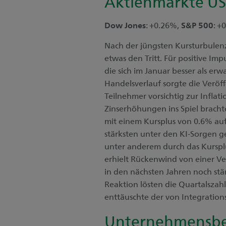
Aktienmärkte U
Dow Jones
: +0.26%,
S&P 500
: +
Nach der jüngsten Kursturbule
etwas den Tritt. Für positive I
die sich im Januar besser als er
Handelsverlauf sorgte die Veröf
Teilnehmer vorsichtig zur Infla
Zinserhöhungen ins Spiel brach
mit einem Kursplus von 0.6% au
stärksten unter den KI-Sorgen g
unter anderem durch das Kurspl
erhielt Rückenwind von einer 
in den nächsten Jahren noch stär
Reaktion lösten die Quartalsza
enttäuschte der von Integration
Unternehmensbe