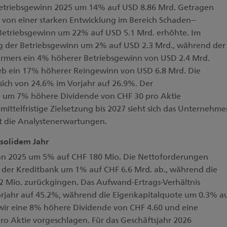
 Betriebsgewinn 2025 um 14% auf USD 8.86 Mrd. Getragen
von einer starken Entwicklung im Bereich Schaden--
 Betriebsgewinn um 22% auf USD 5.1 Mrd. erhöhte. Im
eg der Betriebsgewinn um 2% auf USD 2.3 Mrd., während der
Farmers ein 4% höherer Betriebsgewinn von USD 2.4 Mrd.
ieb ein 17% höherer Reingewinn von USD 6.8 Mrd. Die
 sich von 24.6% im Vorjahr auf 26.9%. Der
 um 7% höhere Dividende von CHF 30 pro Aktie
mittelfristige Zielsetzung bis 2027 sieht sich das Unternehm
fft die Analystenerwartungen.
solidem Jahr
nn 2025 um 5% auf CHF 180 Mio. Die Nettoforderungen
er Kreditbank um 1% auf CHF 6.6 Mrd. ab., während die
 Mio. zurückgingen. Das Aufwand-Ertrags-Verhältnis
orjahr auf 45.2%, während die Eigenkapitalquote um 0.3% a
wir eine 8% höhere Dividende von CHF 4.60 und eine
o Aktie vorgeschlagen. Für das Geschäftsjahr 2026