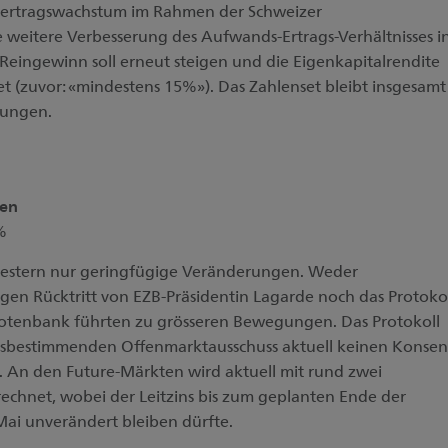
toertragswachstum im Rahmen der Schweizer
 weitere Verbesserung des Aufwands-Ertrags-Verhältnisses i
 Reingewinn soll erneut steigen und die Eigenkapitalrendite
t (zuvor: «mindestens 15%»). Das Zahlenset bleibt insgesamt
tungen.
hen
%
gestern nur geringfügige Veränderungen. Weder
gen Rücktritt von EZB-Präsidentin Lagarde noch das Protoko
-Notenbank führten zu grösseren Bewegungen. Das Protokoll
zinsbestimmenden Offenmarktausschuss aktuell keinen Konsen
. An den Future-Märkten wird aktuell mit rund zwei
echnet, wobei der Leitzins bis zum geplanten Ende der
Mai unverändert bleiben dürfte.