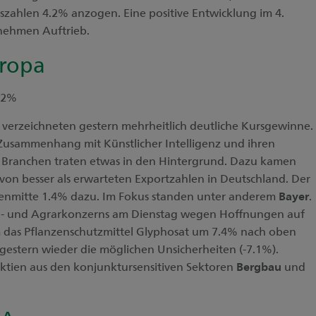
eszahlen 4.2% anzogen. Eine positive Entwicklung im 4.
nehmen Auftrieb.
ropa
.12%
e
verzeichneten gestern mehrheitlich deutliche Kursgewinne.
 Zusammenhang mit Künstlicher Intelligenz und ihren
 Branchen traten etwas in den Hintergrund. Dazu kamen
von besser als erwarteten Exportzahlen in Deutschland. Der
nmitte 1.4% dazu. Im Fokus standen unter anderem
Bayer
.
- und Agrarkonzerns am Dienstag wegen Hoffnungen auf
um das Pflanzenschutzmittel Glyphosat um 7.4% nach oben
stern wieder die möglichen Unsicherheiten (-7.1%).
ktien aus den konjunktursensitiven Sektoren
Bergbau
und