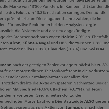
eitlich positiv aufgenommen wurden. Der
SMI
kletterte um
ls die Marke von 13'800 Punkten. Im Rampenlicht standen di
Spitze des Feldes um 13.3% nach oben sprangen. Der auf die
ern präsentierte am Dienstagabend Jahreszahlen, die im
n. Für positive Reaktionen bei den Analysten sorgte
Ausblick, die Dividende und das neu angekündigte
oge des Branchennachbarn zogen
Holcim
2.9% an. Ebenfalls
neten
Alcon
,
Kühne + Nagel
und
UBS
, die zwischen 1.8% un
seite standen
Sika
(-1.0%),
Givaudan
(-1.7%) und
Swiss Re
aumann
nach der gestrigen Zahlenvorlage zunächst bis zu 8%
aufe der morgendlichen Telefonkonferenz in die Verlustzon
 Hersteller von Dentalimplantaten vor allem der
 Trotzdem drehte die Aktie am späteren Nachmittag wieder
 höher. Mit
Siegfried
(+3.6%),
Bachem
(+3.7%) und
Tecan
aus dem erweiterten Gesundheitssektor zu den
enbedingten Ausverkauf vom Dienstag zeigte
ALSO
gestern
Gefragt waren auch die Aktien von
Sunrise
, die nach der