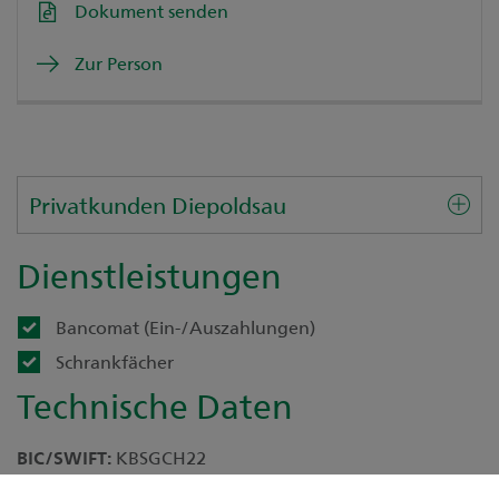
Dokument senden
Zur Person
Privatkunden Diepoldsau
Dienstleistungen
Bancomat (Ein-/Auszahlungen)
Schrankfächer
Technische Daten
BIC/SWIFT:
KBSGCH22
Clearing-Nr:
781