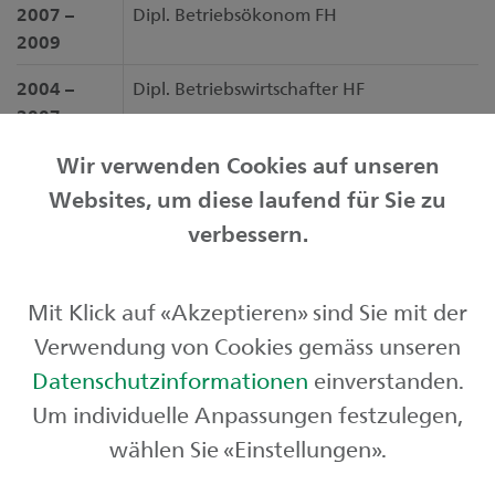
2007 –
Dipl. Betriebsökonom FH
2009
2004 –
Dipl. Betriebswirtschafter HF
2007
Wir verwenden Cookies auf unseren
Websites, um diese laufend für Sie zu
Privatkunden
verbessern.
Geschäftskunden
Mit Klick auf «Akzeptieren» sind Sie mit der
Börse und Märkte
Verwendung von Cookies gemäss unseren
Über uns
Datenschutzinformationen
einverstanden.
Um individuelle Anpassungen festzulegen,
wählen Sie «Einstellungen».