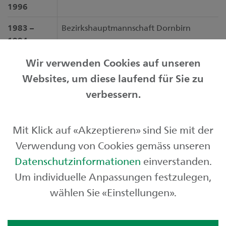
1996
1983 –
Bezirkshauptmannschaft Dornbirn
1994
Wir verwenden Cookies auf unseren
Websites, um diese laufend für Sie zu
Privatkunden
verbessern.
Geschäftskunden
Mit Klick auf «Akzeptieren» sind Sie mit der
Börse und Märkte
Verwendung von Cookies gemäss unseren
Über uns
Datenschutzinformationen
einverstanden.
Um individuelle Anpassungen festzulegen,
wählen Sie «Einstellungen».