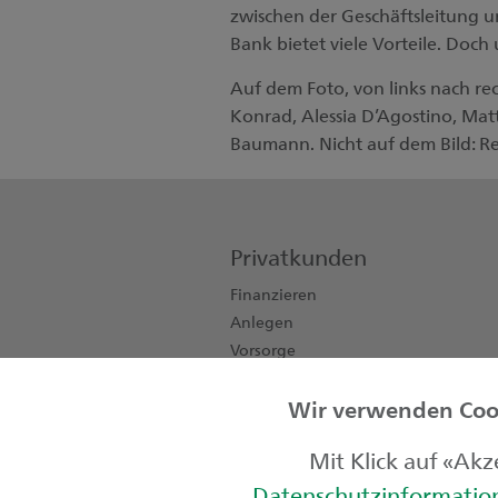
zwischen der Geschäftsleitung 
Bank bietet viele Vorteile. Doc
Auf dem Foto, von links nach re
Konrad, Alessia D’Agostino, Matt
Baumann. Nicht auf dem Bild: R
Privatkunden
Finanzieren
Anlegen
Vorsorge
Konten, Karten, Zahlen
Wir verwenden Cook
Private Banking
Kinder & Jugendliche
Mit Klick auf «Ak
Datenschutzinformati