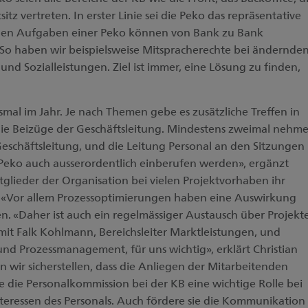
z vertreten. In erster Linie sei die Peko das repräsentative
auen Aufgaben einer Peko können von Bank zu Bank
 «So haben wir beispielsweise Mitspracherechte bei ändernde
nd Sozialleistungen. Ziel ist immer, eine Lösung zu finden,
smal im Jahr. Je nach Themen gebe es zusätzliche Treffen in
 die Beizüge der Geschäftsleitung. Mindestens zweimal nehm
Geschäftsleitung, und die Leitung Personal an den Sitzungen
e Peko auch ausserordentlich einberufen werden», ergänzt
glieder der Organisation bei vielen Projektvorhaben ihr
«Vor allem Prozessoptimierungen haben eine Auswirkung
n. «Daher ist auch ein regelmässiger Austausch über Projekt
 mit Falk Kohlmann, Bereichsleiter Marktleistungen, und
und Prozessmanagement, für uns wichtig», erklärt Christian
en wir sicherstellen, dass die Anliegen der Mitarbeitenden
e die Personalkommission bei der KB eine wichtige Rolle bei
teressen des Personals. Auch fördere sie die Kommunikation