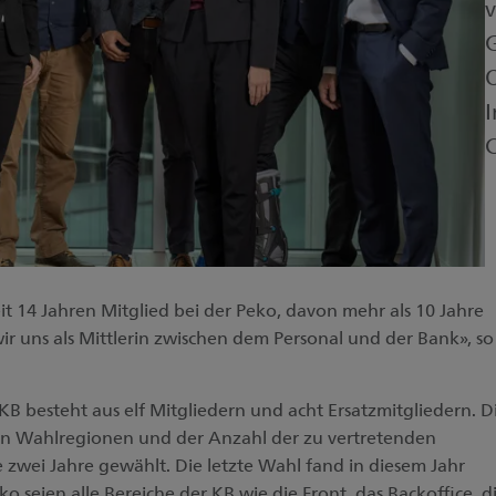
v
G
O
I
C
eit 14 Jahren Mitglied bei der Peko, davon mehr als 10 Jahre
wir uns als Mittlerin zwischen dem Personal und der Bank», so
B besteht aus elf Mitgliedern und acht Ersatzmitgliedern. D
n Wahlregionen und der Anzahl der zu vertretenden
 zwei Jahre gewählt. Die letzte Wahl fand in diesem Jahr
Peko seien alle Bereiche der KB wie die Front, das Backoffice, d