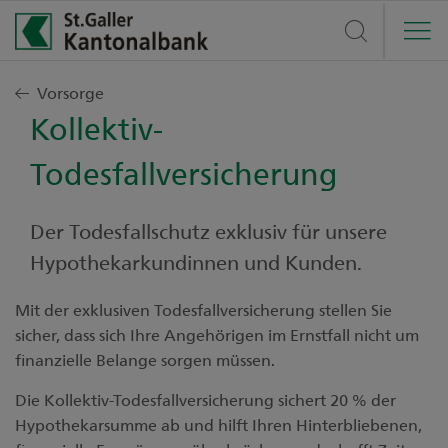
Privatkunden
Vorsorge
Kollektiv-
Finanzieren
Geschäftskunden
Todesfallversicherung
Anlegen
Finanzieren
Börse und Märkte
Vorsorge
Der Todesfallschutz exklusiv für unsere
Anlegen
Marktmeinung
Über uns
Konten, Karten, Zahlen
Hypothekarkundinnen und Kunden.
Vorsorge
Unsere Empfehlungen
Private Banking
Unternehmen
Mit der exklusiven Todesfallversicherung stellen Sie
Konten, Karten, Zahlen
Kontakt
Noten und Devisen
sicher, dass sich Ihre Angehörigen im Ernstfall nicht um
Kinder & Jugendliche
Gesellschaft
Jungunternehmen
Unser Beratungszentrum freut sich über Ihren Anruf
finanzielle Belange sorgen müssen.
Börsendaten
St.Galler Finanzberatung
unter
0844 811 811
Karriere
Mein Unternehmen
Die Kollektiv-Todesfallversicherung sichert 20 % der
Servicezeiten: 07:30 bis 17:30
Aktionäre
Hypothekarsumme ab und hilft Ihren Hinterbliebenen,