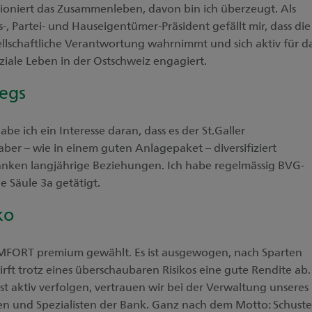
ktioniert das Zusammenleben, davon bin ich überzeugt. Als
-, Partei- und Hauseigentümer-Präsident gefällt mir, dass di
ellschaftliche Verantwortung wahrnimmt und sich aktiv für d
soziale Leben in der Ostschweiz engagiert.
wegs
be ich ein Interesse daran, dass es der St.Galler
ber – wie in einem guten Anlagepaket – diversifiziert
anken langjährige Beziehungen. Ich habe regelmässig BVG-
e Säule 3a getätigt.
ko
FORT premium gewählt. Es ist ausgewogen, nach Sparten
irft trotz eines überschaubaren Risikos eine gute Rendite ab.
t aktiv verfolgen, vertrauen wir bei der Verwaltung unseres
en und Spezialisten der Bank. Ganz nach dem Motto: Schuste