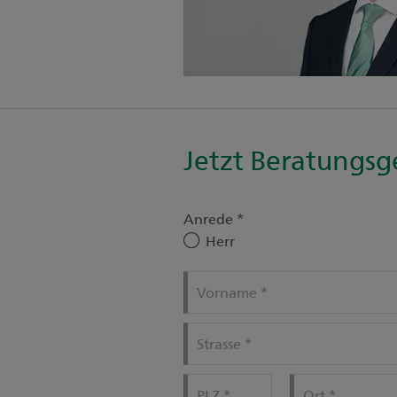
Jetzt Beratungsg
Anrede
*
Herr
Vorname
*
Strasse
*
PLZ
*
Ort
*