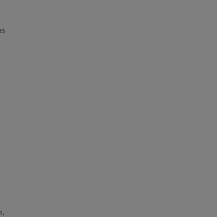
e
as
r,