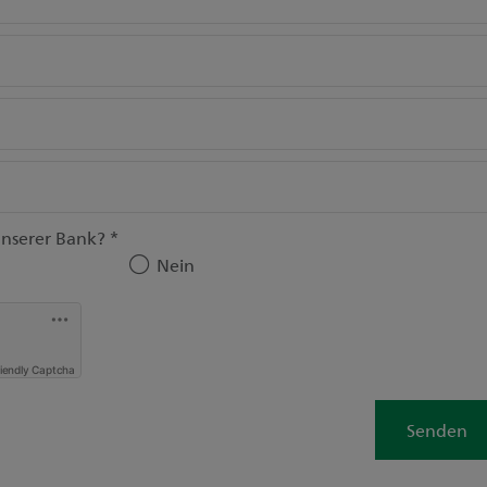
unserer Bank?
*
Nein
riendly Captcha
Senden