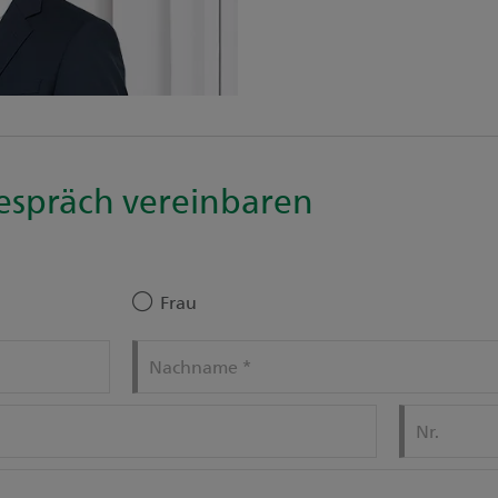
espräch vereinbaren
Frau
Nachname
*
Nr.