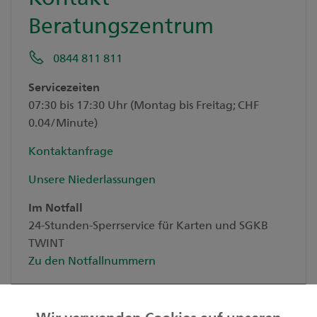
Beratungszentrum
0844 811 811
Servicezeiten
07:30 bis 17:30 Uhr (Montag bis Freitag; CHF
0.04/Minute)
Kontaktanfrage
Unsere Niederlassungen
Im Notfall
24-Stunden-Sperrservice für Karten und SGKB
TWINT
Zu den Notfallnummern
Wir verwenden Cookies auf unseren