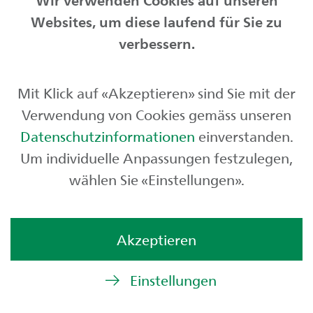
Websites, um diese laufend für Sie zu
Privatkunden
verbessern.
Geschäftskunden
Mit Klick auf «Akzeptieren» sind Sie mit der
Börse und Märkte
Verwendung von Cookies gemäss unseren
Über uns
Datenschutzinformationen
einverstanden.
Um individuelle Anpassungen festzulegen,
wählen Sie «Einstellungen».
Akzeptieren
Einstellungen
© St.Galler Kantonalbank AG
Rechtliches
,
Limitierter Zugriff
,
Impressum