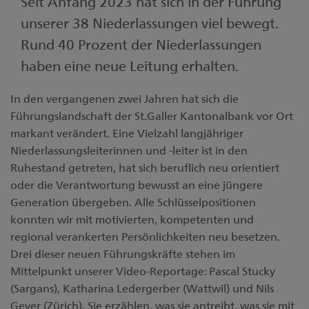
Seit Anfang 2023 hat sich in der Führung
Kontakt
Unsere Niederlassungen
unserer 38 Niederlassungen viel bewegt.
Medien
Rund 40 Prozent der Niederlassungen
haben eine neue Leitung erhalten.
Digital Banking
In den vergangenen zwei Jahren hat sich die
Führungslandschaft der St.Galler Kantonalbank vor Ort
markant verändert. Eine Vielzahl langjähriger
Niederlassungsleiterinnen und -leiter ist in den
Ruhestand getreten, hat sich beruflich neu orientiert
oder die Verantwortung bewusst an eine jüngere
Generation übergeben. Alle Schlüsselpositionen
konnten wir mit motivierten, kompetenten und
regional verankerten Persönlichkeiten neu besetzen.
Drei dieser neuen Führungskräfte stehen im
Mittelpunkt unserer Video-Reportage: Pascal Stucky
(Sargans), Katharina Ledergerber (Wattwil) und Nils
Geyer (Zürich). Sie erzählen, was sie antreibt, was sie mit