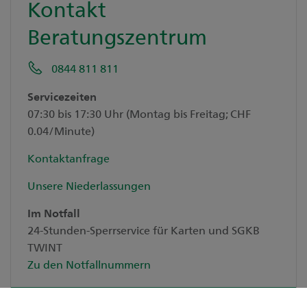
Kontakt
Beratungszentrum
0844 811 811
Servicezeiten
07:30 bis 17:30 Uhr (Montag bis Freitag; CHF
0.04/Minute)
Kontaktanfrage
Unsere Niederlassungen
Im Notfall
24-Stunden-Sperrservice für Karten und SGKB
TWINT
Zu den Notfallnummern