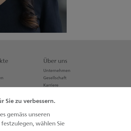
kte
Über uns
Unternehmen
en
Gesellschaft
Karriere
Aktionäre
 Sie zu verbessern.
Kontakt
Medien
ies gemäss unseren
festzulegen, wählen Sie