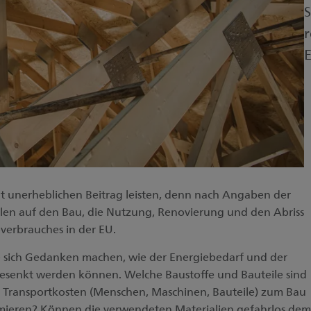
S
r
E
t unerheblichen Beitrag leisten, denn nach Angaben der
len auf den Bau, die Nutzung, Renovierung und den Abriss
erbrauches in der EU.
te sich Gedanken machen, wie der Energiebedarf und der
gesenkt werden können. Welche Baustoffe und Bauteile sind
 Transportkosten (Menschen, Maschinen, Bauteile) zum Bau
mieren? Können die verwendeten Materialien gefahrlos dem