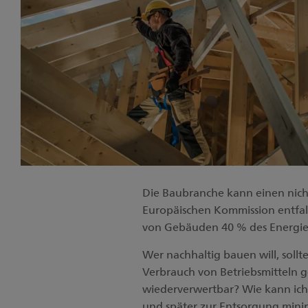
Die Baubranche kann einen nich
Europäischen Kommission entfal
von Gebäuden 40 % des Energiev
Wer nachhaltig bauen will, soll
Verbrauch von Betriebsmitteln 
wiederverwertbar? Wie kann ich
und später zur Entsorgung mini