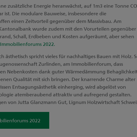
hne zusätzliche Energie heranwächst, auf 1m3 eine Tonne C
r ist. Die modulare Bauweise, insbesondere die
haffen einen Zeitvorteil gegenüber dem Massivbau. Am
r Kantonalbank wurde zudem mit den Vorurteilen gegenüber
rand, Schall, Erdbeben und Kosten aufgeräumt, aber sehen
 Immobilienforums 2022.
ästhetisch spricht vieles für nachhaltiges Bauen mit Holz. 
Baugenossenschaft Zurlinden, am Immobilienforum, dass
feren Nebenkosten dank guter Wärmedämmung Behaglichkei
enen Qualität mit sich bringen. Der knarrende Charme alter
issen Entsagungsästhetik einherging, wird abgelöst von
logie atemberaubend attraktiv und aufregend gestalten.
gen von Jutta Glanzmann Gut, Lignum Holzwirtschaft Schwei
bilienforums 2022