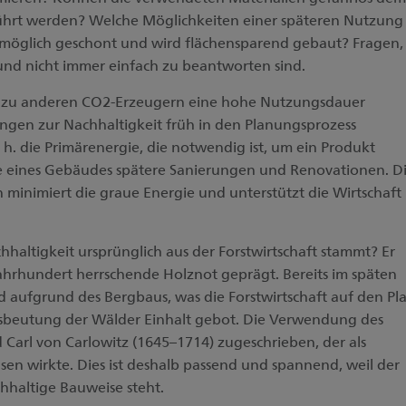
eführt werden? Welche Möglichkeiten einer späteren Nutzung
tmöglich geschont und wird flächensparend gebaut? Fragen,
 und nicht immer einfach zu beantworten sind.
 zu anderen CO2-Erzeugern eine hohe Nutzungsdauer
ngen zur Nachhaltigkeit früh in den Planungsprozess
. h. die Primärenergie, die notwendig ist, um ein Produkt
alle eines Gebäudes spätere Sanierungen und Renovationen. D
 minimiert die graue Energie und unterstützt die Wirtschaft
chhaltigkeit ursprünglich aus der Forstwirtschaft stammt? Er
ahrhundert herrschende Holznot geprägt. Bereits im späten
d aufgrund des Bergbaus, was die Forstwirtschaft auf den Pl
Ausbeutung der Wälder Einhalt gebot. Die Verwendung des
d Carl von Carlowitz (1645–1714) zugeschrieben, der als
n wirkte. Dies ist deshalb passend und spannend, weil der
chhaltige Bauweise steht.