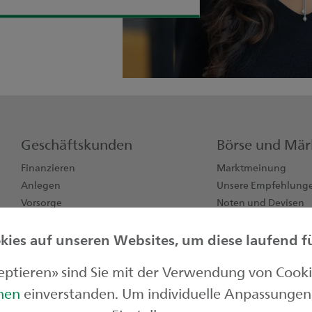
Geschäftskunden
Börse und Mär
Finanzieren
Marktmeinung
Anlegen
Unsere Empfehlung
Vorsorge
Noten und Devisen
Konten, Karten, Zahlen
Börsendaten
ies auf unseren Websites, um diese laufend für
Jungunternehmen
zeptieren» sind Sie mit der Verwendung von Cook
onen
einverstanden. Um individuelle Anpassungen 