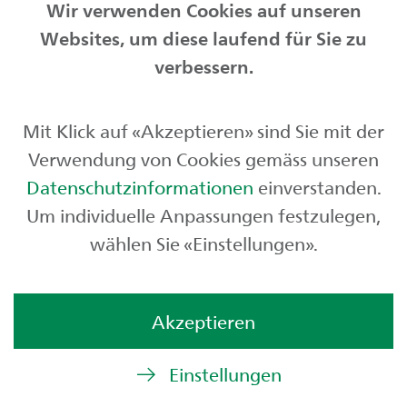
Wir verwenden Cookies auf unseren
Websites, um diese laufend für Sie zu
Privatkunden
verbessern.
Geschäftskunden
Mit Klick auf «Akzeptieren» sind Sie mit der
Börse und Märkte
Verwendung von Cookies gemäss unseren
Über uns
Datenschutzinformationen
einverstanden.
Um individuelle Anpassungen festzulegen,
wählen Sie «Einstellungen».
Akzeptieren
Einstellungen
© St.Galler Kantonalbank AG
Rechtliches
,
Limitierter Zugriff
,
Impressum