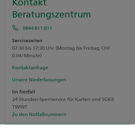
Kontakt
Beratungszentrum
0844 811 811
Servicezeiten
07:30 bis 17:30 Uhr (Montag bis Freitag; CHF
0.04/Minute)
Kontaktanfrage
Unsere Niederlassungen
Im Notfall
24-Stunden-Sperrservice für Karten und SGKB
TWINT
Zu den Notfallnummern