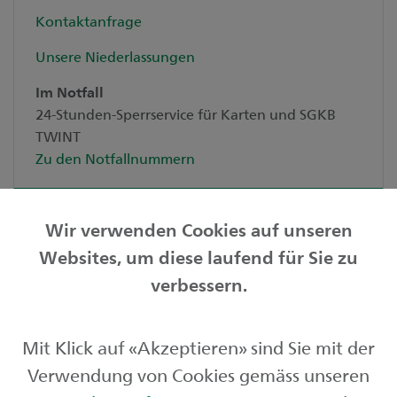
Kontaktanfrage
Unsere Niederlassungen
Im Notfall
24-Stunden-Sperrservice für Karten und SGKB
TWINT
Zu den Notfallnummern
Wir verwenden Cookies auf unseren
Websites, um diese laufend für Sie zu
Privatkunden
verbessern.
Geschäftskunden
Mit Klick auf «Akzeptieren» sind Sie mit der
Börse und Märkte
Verwendung von Cookies gemäss unseren