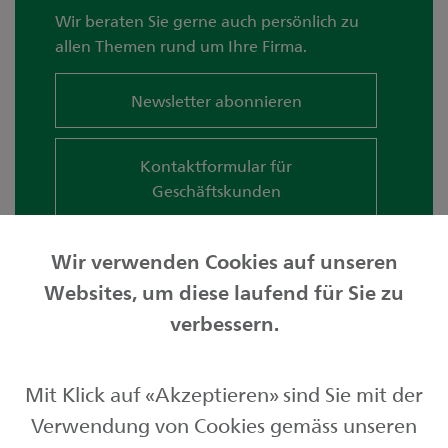
Wir beraten Sie gerne auch persönlich zu
allen Themen rund um Ihre Firma.
Newsletter abonnieren
Kontaktformular für
Geschäftskunden
Wir verwenden Cookies auf unseren
Websites, um diese laufend für Sie zu
Privatkunden
verbessern.
Geschäftskunden
Mit Klick auf «Akzeptieren» sind Sie mit der
Börse und Märkte
Verwendung von Cookies gemäss unseren